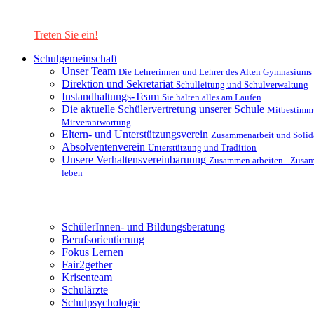
Lernen Sie unsere Schule in mit einer interaktiven Präsentation
kennen!
Treten Sie ein!
Schulgemeinschaft
Unser Team
Die Lehrerinnen und Lehrer des Alten Gymnasiums
Direktion und Sekretariat
Schulleitung und Schulverwaltung
Instandhaltungs-Team
Sie halten alles am Laufen
Die aktuelle Schülervertretung unserer Schule
Mitbestimm
Mitverantwortung
Eltern- und Unterstützungsverein
Zusammenarbeit und Solida
Absolventenverein
Unterstützung und Tradition
Unsere Verhaltensvereinbaruung
Zusammen arbeiten - Zusa
leben
Unterstützungsysteme
SchülerInnen- und Bildungsberatung
Berufsorientierung
Fokus Lernen
Fair2gether
Krisenteam
Schulärzte
Schulpsychologie