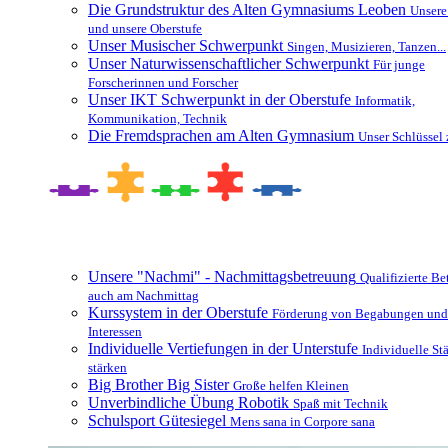
Die Grundstruktur des Alten Gymnasiums Leoben
Unsere
und unsere Oberstufe
Unser Musischer Schwerpunkt
Singen, Musizieren, Tanzen...
Unser Naturwissenschaftlicher Schwerpunkt
Für junge
Forscherinnen und Forscher
Unser IKT Schwerpunkt in der Oberstufe
Informatik,
Kommunikation, Technik
Die Fremdsprachen am Alten Gymnasium
Unser Schlüssel 
Besonderheiten und Zusatzangebote
Unsere "Nachmi" - Nachmittagsbetreuung
Qualifizierte B
auch am Nachmittag
Kurssystem in der Oberstufe
Förderung von Begabungen und
Interessen
Individuelle Vertiefungen in der Unterstufe
Individuelle St
stärken
Big Brother Big Sister
Große helfen Kleinen
Unverbindliche Übung Robotik
Spaß mit Technik
Schulsport Gütesiegel
Mens sana in Corpore sana