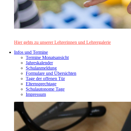
Das Lehrerinnen- und Lehrerteam des Alten Gymnasiums Leo
Hier gehts zu unserer Lehrerinnen und Lehrergalerie
Infos und Termine
Termine Monatsansicht
Jahreskalender
Schulanmeldung
Formulare und Übersichten
Tage der offenen Tür
Elternsprechtage
Schulautonome Tage
Impressum