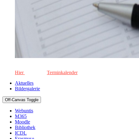
Die aktuellen Termine für unsere Schule. Keinen Termin versä
Hier
geht's zum
Terminkalender
Aktuelles
Bildergalerie
Off-Canvas Toggle
Webuntis
M365
Moodle
Bibliothek
ICDL
Erasmus+