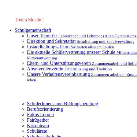
Lernen Sie unsere Schule in mit einer interaktiven Präsentation
kennen!
Treten Sie ein!
Schulgemeinschaft
Unser Team
Die Lehrerinnen und Lehrer des Alten Gymnasiums
Direktion und Sekretariat
Schulleitung und Schulverwaltung
Instandhaltungs-Team
Sie halten alles am Laufen
Die aktuelle Schülervertretung unserer Schule
Mitbestimm
Mitverantwortung
Eltern- und Unterstützungsverein
Zusammenarbeit und Solida
Absolventenverein
Unterstützung und Tradition
Unsere Verhaltensvereinbaruung
Zusammen arbeiten - Zusa
leben
Unterstützungsysteme
SchülerInnen- und Bildungsberatung
Berufsorientierung
Fokus Lernen
Fair2gether
Krisenteam
Schulärzte
Schulpsychologie