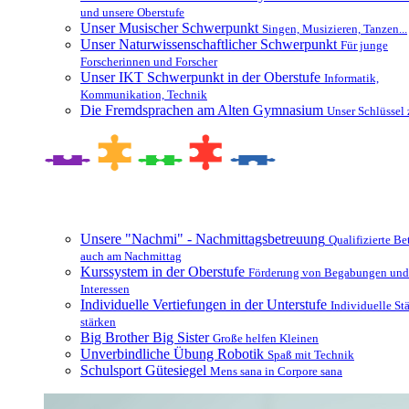
und unsere Oberstufe
Unser Musischer Schwerpunkt
Singen, Musizieren, Tanzen...
Unser Naturwissenschaftlicher Schwerpunkt
Für junge
Forscherinnen und Forscher
Unser IKT Schwerpunkt in der Oberstufe
Informatik,
Kommunikation, Technik
Die Fremdsprachen am Alten Gymnasium
Unser Schlüssel 
Besonderheiten und Zusatzangebote
Unsere "Nachmi" - Nachmittagsbetreuung
Qualifizierte B
auch am Nachmittag
Kurssystem in der Oberstufe
Förderung von Begabungen und
Interessen
Individuelle Vertiefungen in der Unterstufe
Individuelle St
stärken
Big Brother Big Sister
Große helfen Kleinen
Unverbindliche Übung Robotik
Spaß mit Technik
Schulsport Gütesiegel
Mens sana in Corpore sana