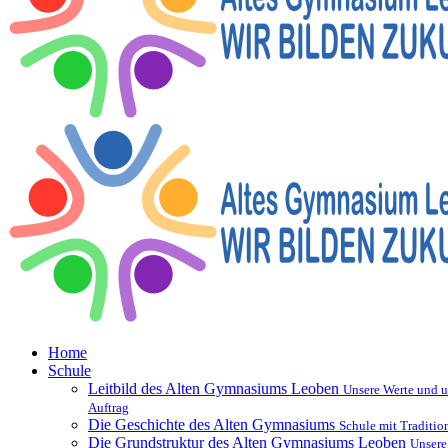
Home
Schule
Leitbild des Alten Gymnasiums Leoben
Unsere Werte und u
Auftrag
Die Geschichte des Alten Gymnasiums
Schule mit Traditio
Die Grundstruktur des Alten Gymnasiums Leoben
Unsere