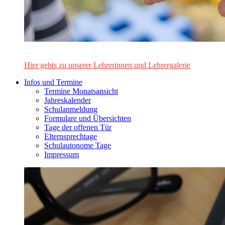
Das Lehrerinnen- und Lehrerteam des Alten Gymnasiums Leo
Hier gehts zu unserer Lehrerinnen und Lehrergalerie
Infos und Termine
Termine Monatsansicht
Jahreskalender
Schulanmeldung
Formulare und Übersichten
Tage der offenen Tür
Elternsprechtage
Schulautonome Tage
Impressum