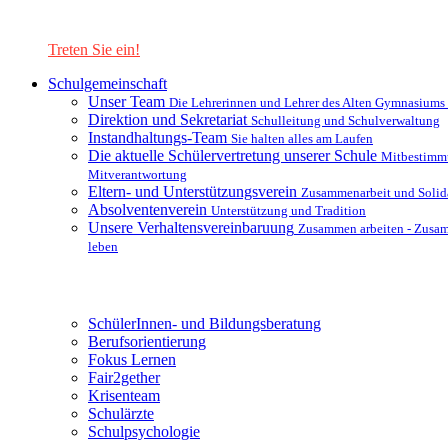
Lernen Sie unsere Schule in mit einer interaktiven Präsentation
kennen!
Treten Sie ein!
Schulgemeinschaft
Unser Team
Die Lehrerinnen und Lehrer des Alten Gymnasiums
Direktion und Sekretariat
Schulleitung und Schulverwaltung
Instandhaltungs-Team
Sie halten alles am Laufen
Die aktuelle Schülervertretung unserer Schule
Mitbestimm
Mitverantwortung
Eltern- und Unterstützungsverein
Zusammenarbeit und Solida
Absolventenverein
Unterstützung und Tradition
Unsere Verhaltensvereinbaruung
Zusammen arbeiten - Zusa
leben
Unterstützungsysteme
SchülerInnen- und Bildungsberatung
Berufsorientierung
Fokus Lernen
Fair2gether
Krisenteam
Schulärzte
Schulpsychologie