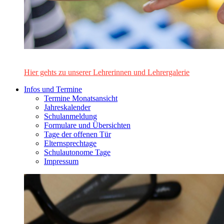
Das Lehrerinnen- und Lehrerteam des Alten Gymnasiums Leo
Hier gehts zu unserer Lehrerinnen und Lehrergalerie
Infos und Termine
Termine Monatsansicht
Jahreskalender
Schulanmeldung
Formulare und Übersichten
Tage der offenen Tür
Elternsprechtage
Schulautonome Tage
Impressum