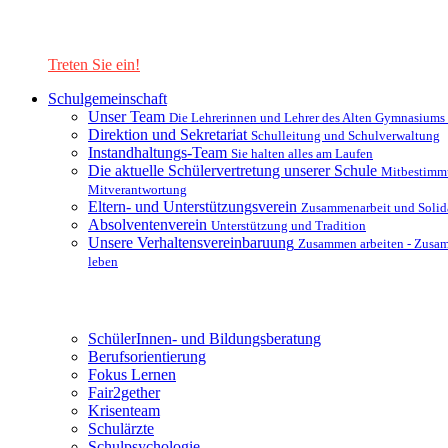
Lernen Sie unsere Schule in mit einer interaktiven Präsentation
kennen!
Treten Sie ein!
Schulgemeinschaft
Unser Team
Die Lehrerinnen und Lehrer des Alten Gymnasiums
Direktion und Sekretariat
Schulleitung und Schulverwaltung
Instandhaltungs-Team
Sie halten alles am Laufen
Die aktuelle Schülervertretung unserer Schule
Mitbestimm
Mitverantwortung
Eltern- und Unterstützungsverein
Zusammenarbeit und Solida
Absolventenverein
Unterstützung und Tradition
Unsere Verhaltensvereinbaruung
Zusammen arbeiten - Zusa
leben
Unterstützungsysteme
SchülerInnen- und Bildungsberatung
Berufsorientierung
Fokus Lernen
Fair2gether
Krisenteam
Schulärzte
Schulpsychologie