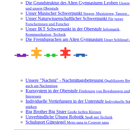
Die Grundstruktur des Alten Gymnasiums Leoben
Unsere
und unsere Oberstufe
Unser Musischer Schwerpunkt
Singen, Musizieren, Tanzen...
Unser Naturwissenschaftlicher Schwerpunkt
Für junge
Forscherinnen und Forscher
Unser IKT Schwerpunkt in der Oberstufe
Informatik,
Kommunikation, Technik
Die Fremdsprachen am Alten Gymnasium
Unser Schlüssel 
Besonderheiten und Zusatzangebote
Unsere "Nachmi" - Nachmittagsbetreuung
Qualifizierte B
auch am Nachmittag
Kurssystem in der Oberstufe
Förderung von Begabungen und
Interessen
Individuelle Vertiefungen in der Unterstufe
Individuelle St
stärken
Big Brother Big Sister
Große helfen Kleinen
Unverbindliche Übung Robotik
Spaß mit Technik
Schulsport Gütesiegel
Mens sana in Corpore sana