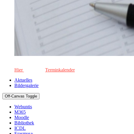
Die aktuellen Termine für unsere Schule. Keinen Termin versä
Hier
geht's zum
Terminkalender
Aktuelles
Bildergalerie
Off-Canvas Toggle
Webuntis
M365
Moodle
Bibliothek
ICDL
Erasmus+