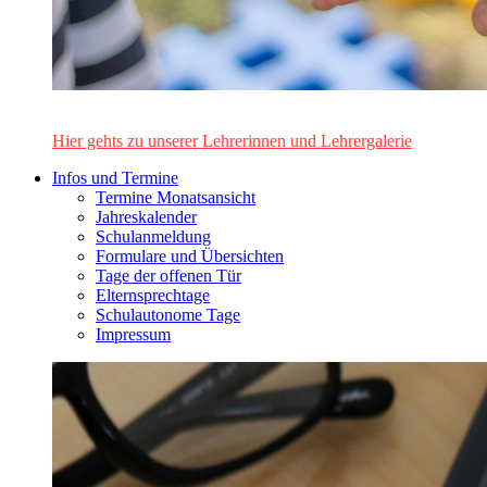
Das Lehrerinnen- und Lehrerteam des Alten Gymnasiums Leo
Hier gehts zu unserer Lehrerinnen und Lehrergalerie
Infos und Termine
Termine Monatsansicht
Jahreskalender
Schulanmeldung
Formulare und Übersichten
Tage der offenen Tür
Elternsprechtage
Schulautonome Tage
Impressum