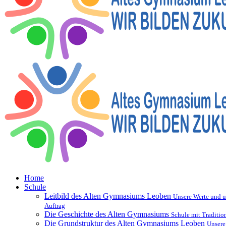
Home
Schule
Leitbild des Alten Gymnasiums Leoben
Unsere Werte und u
Auftrag
Die Geschichte des Alten Gymnasiums
Schule mit Traditio
Die Grundstruktur des Alten Gymnasiums Leoben
Unsere