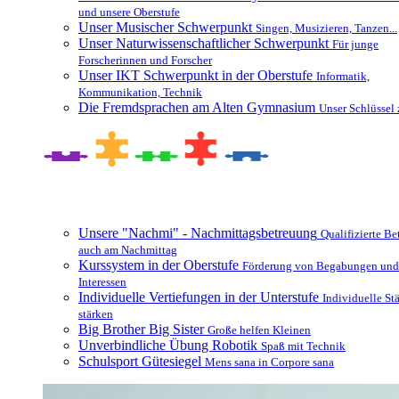
und unsere Oberstufe
Unser Musischer Schwerpunkt
Singen, Musizieren, Tanzen...
Unser Naturwissenschaftlicher Schwerpunkt
Für junge
Forscherinnen und Forscher
Unser IKT Schwerpunkt in der Oberstufe
Informatik,
Kommunikation, Technik
Die Fremdsprachen am Alten Gymnasium
Unser Schlüssel 
Besonderheiten und Zusatzangebote
Unsere "Nachmi" - Nachmittagsbetreuung
Qualifizierte B
auch am Nachmittag
Kurssystem in der Oberstufe
Förderung von Begabungen und
Interessen
Individuelle Vertiefungen in der Unterstufe
Individuelle St
stärken
Big Brother Big Sister
Große helfen Kleinen
Unverbindliche Übung Robotik
Spaß mit Technik
Schulsport Gütesiegel
Mens sana in Corpore sana