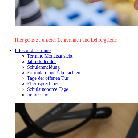
Das Lehrerinnen- und Lehrerteam des Alten Gymnasiums Leo
Hier gehts zu unserer Lehrerinnen und Lehrergalerie
Infos und Termine
Termine Monatsansicht
Jahreskalender
Schulanmeldung
Formulare und Übersichten
Tage der offenen Tür
Elternsprechtage
Schulautonome Tage
Impressum