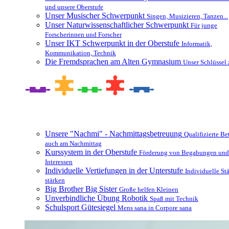
und unsere Oberstufe
Unser Musischer Schwerpunkt
Singen, Musizieren, Tanzen...
Unser Naturwissenschaftlicher Schwerpunkt
Für junge
Forscherinnen und Forscher
Unser IKT Schwerpunkt in der Oberstufe
Informatik,
Kommunikation, Technik
Die Fremdsprachen am Alten Gymnasium
Unser Schlüssel 
Besonderheiten und Zusatzangebote
Unsere "Nachmi" - Nachmittagsbetreuung
Qualifizierte B
auch am Nachmittag
Kurssystem in der Oberstufe
Förderung von Begabungen und
Interessen
Individuelle Vertiefungen in der Unterstufe
Individuelle St
stärken
Big Brother Big Sister
Große helfen Kleinen
Unverbindliche Übung Robotik
Spaß mit Technik
Schulsport Gütesiegel
Mens sana in Corpore sana