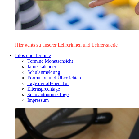
Das Lehrerinnen- und Lehrerteam des Alten Gymnasiums Leo
Hier gehts zu unserer Lehrerinnen und Lehrergalerie
Infos und Termine
Termine Monatsansicht
Jahreskalender
Schulanmeldung
Formulare und Übersichten
Tage der offenen Tür
Elternsprechtage
Schulautonome Tage
Impressum