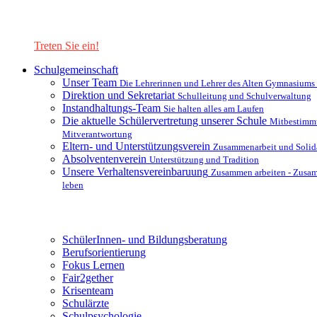
Lernen Sie unsere Schule in mit einer interaktiven Präsentation
kennen!
Treten Sie ein!
Schulgemeinschaft
Unser Team
Die Lehrerinnen und Lehrer des Alten Gymnasiums
Direktion und Sekretariat
Schulleitung und Schulverwaltung
Instandhaltungs-Team
Sie halten alles am Laufen
Die aktuelle Schülervertretung unserer Schule
Mitbestimm
Mitverantwortung
Eltern- und Unterstützungsverein
Zusammenarbeit und Solida
Absolventenverein
Unterstützung und Tradition
Unsere Verhaltensvereinbaruung
Zusammen arbeiten - Zusa
leben
Unterstützungsysteme
SchülerInnen- und Bildungsberatung
Berufsorientierung
Fokus Lernen
Fair2gether
Krisenteam
Schulärzte
Schulpsychologie