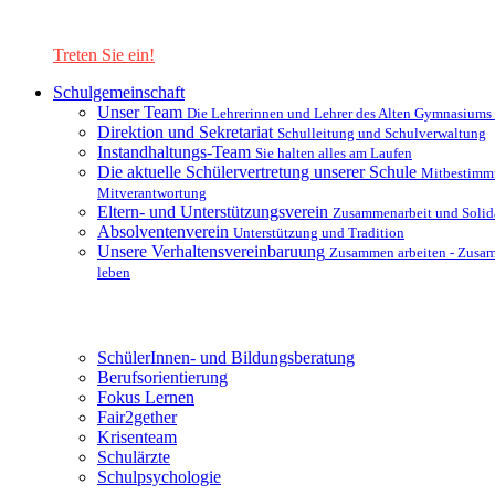
Lernen Sie unsere Schule in mit einer interaktiven Präsentation
kennen!
Treten Sie ein!
Schulgemeinschaft
Unser Team
Die Lehrerinnen und Lehrer des Alten Gymnasiums
Direktion und Sekretariat
Schulleitung und Schulverwaltung
Instandhaltungs-Team
Sie halten alles am Laufen
Die aktuelle Schülervertretung unserer Schule
Mitbestimm
Mitverantwortung
Eltern- und Unterstützungsverein
Zusammenarbeit und Solida
Absolventenverein
Unterstützung und Tradition
Unsere Verhaltensvereinbaruung
Zusammen arbeiten - Zusa
leben
Unterstützungsysteme
SchülerInnen- und Bildungsberatung
Berufsorientierung
Fokus Lernen
Fair2gether
Krisenteam
Schulärzte
Schulpsychologie