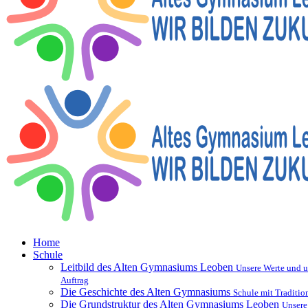
Home
Schule
Leitbild des Alten Gymnasiums Leoben
Unsere Werte und u
Auftrag
Die Geschichte des Alten Gymnasiums
Schule mit Traditio
Die Grundstruktur des Alten Gymnasiums Leoben
Unsere