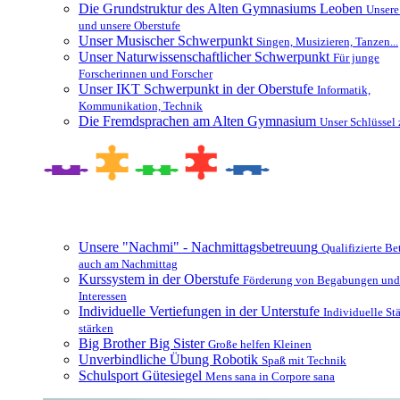
Die Grundstruktur des Alten Gymnasiums Leoben
Unsere
und unsere Oberstufe
Unser Musischer Schwerpunkt
Singen, Musizieren, Tanzen...
Unser Naturwissenschaftlicher Schwerpunkt
Für junge
Forscherinnen und Forscher
Unser IKT Schwerpunkt in der Oberstufe
Informatik,
Kommunikation, Technik
Die Fremdsprachen am Alten Gymnasium
Unser Schlüssel 
Besonderheiten und Zusatzangebote
Unsere "Nachmi" - Nachmittagsbetreuung
Qualifizierte B
auch am Nachmittag
Kurssystem in der Oberstufe
Förderung von Begabungen und
Interessen
Individuelle Vertiefungen in der Unterstufe
Individuelle St
stärken
Big Brother Big Sister
Große helfen Kleinen
Unverbindliche Übung Robotik
Spaß mit Technik
Schulsport Gütesiegel
Mens sana in Corpore sana