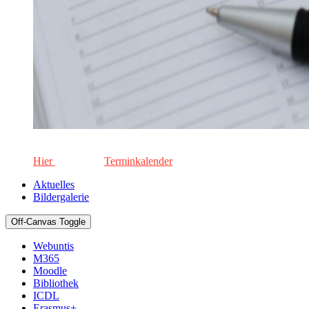
Die aktuellen Termine für unsere Schule. Keinen Termin versä
Hier
geht's zum
Terminkalender
Aktuelles
Bildergalerie
Off-Canvas Toggle
Webuntis
M365
Moodle
Bibliothek
ICDL
Erasmus+