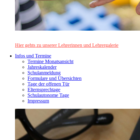
Das Lehrerinnen- und Lehrerteam des Alten Gymnasiums Leo
Hier gehts zu unserer Lehrerinnen und Lehrergalerie
Infos und Termine
Termine Monatsansicht
Jahreskalender
Schulanmeldung
Formulare und Übersichten
Tage der offenen Tür
Elternsprechtage
Schulautonome Tage
Impressum