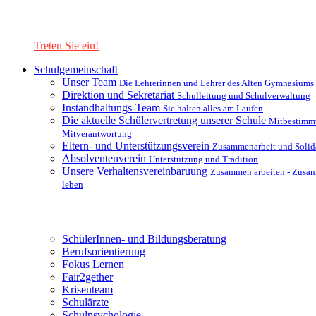
Lernen Sie unsere Schule in mit einer interaktiven Präsentation
kennen!
Treten Sie ein!
Schulgemeinschaft
Unser Team
Die Lehrerinnen und Lehrer des Alten Gymnasiums
Direktion und Sekretariat
Schulleitung und Schulverwaltung
Instandhaltungs-Team
Sie halten alles am Laufen
Die aktuelle Schülervertretung unserer Schule
Mitbestimm
Mitverantwortung
Eltern- und Unterstützungsverein
Zusammenarbeit und Solida
Absolventenverein
Unterstützung und Tradition
Unsere Verhaltensvereinbaruung
Zusammen arbeiten - Zusa
leben
Unterstützungsysteme
SchülerInnen- und Bildungsberatung
Berufsorientierung
Fokus Lernen
Fair2gether
Krisenteam
Schulärzte
Schulpsychologie