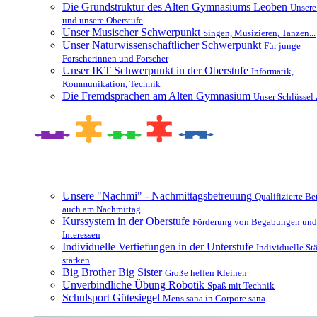
Die Grundstruktur des Alten Gymnasiums Leoben
Unsere
und unsere Oberstufe
Unser Musischer Schwerpunkt
Singen, Musizieren, Tanzen...
Unser Naturwissenschaftlicher Schwerpunkt
Für junge
Forscherinnen und Forscher
Unser IKT Schwerpunkt in der Oberstufe
Informatik,
Kommunikation, Technik
Die Fremdsprachen am Alten Gymnasium
Unser Schlüssel 
Besonderheiten und Zusatzangebote
Unsere "Nachmi" - Nachmittagsbetreuung
Qualifizierte B
auch am Nachmittag
Kurssystem in der Oberstufe
Förderung von Begabungen und
Interessen
Individuelle Vertiefungen in der Unterstufe
Individuelle St
stärken
Big Brother Big Sister
Große helfen Kleinen
Unverbindliche Übung Robotik
Spaß mit Technik
Schulsport Gütesiegel
Mens sana in Corpore sana