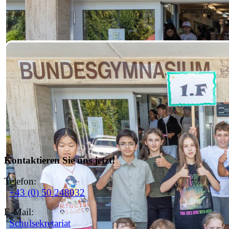
1c
Kontaktieren Sie uns jetzt!
Telefon:
+43 (0) 50 248032
1d
E-Mail:
Schulsekretariat