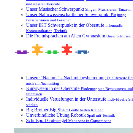
und unsere Oberstufe
Unser Musischer Schwerpunkt
Singen, Musizieren, Tanzen...
Unser Naturwissenschaftlicher Schwerpunkt
Für junge
Forscherinnen und Forscher
Unser IKT Schwerpunkt in der Oberstufe
Informatik,
Kommunikation, Technik
Die Fremdsprachen am Alten Gymnasium
Unser Schlüssel 
Besonderheiten und Zusatzangebote
Unsere "Nachmi" - Nachmittagsbetreuung
Qualifizierte B
auch am Nachmittag
Kurssystem in der Oberstufe
Förderung von Begabungen und
Interessen
Individuelle Vertiefungen in der Unterstufe
Individuelle St
stärken
Big Brother Big Sister
Große helfen Kleinen
Unverbindliche Übung Robotik
Spaß mit Technik
Schulsport Gütesiegel
Mens sana in Corpore sana