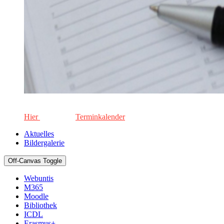
Die aktuellen Termine für unsere Schule. Keinen Termin versä
Hier
geht's zum
Terminkalender
Aktuelles
Bildergalerie
Off-Canvas Toggle
Webuntis
M365
Moodle
Bibliothek
ICDL
Erasmus+