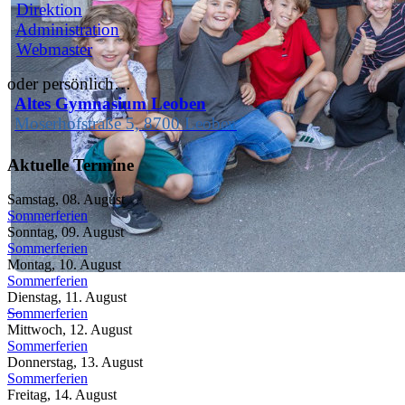
Direktion
Administration
Webmaster
oder persönlich…
Altes Gymnasium Leoben
Moserhofstraße 5, 8700 Leoben
1e
Aktuelle Termine
Samstag, 08. August
Sommerferien
Sonntag, 09. August
Sommerferien
Montag, 10. August
Sommerferien
Dienstag, 11. August
1f
Sommerferien
Mittwoch, 12. August
Sommerferien
Donnerstag, 13. August
Sommerferien
Freitag, 14. August