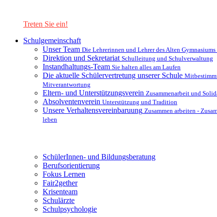
Lernen Sie unsere Schule in mit einer interaktiven Präsentation
kennen!
Treten Sie ein!
Schulgemeinschaft
Unser Team
Die Lehrerinnen und Lehrer des Alten Gymnasiums
Direktion und Sekretariat
Schulleitung und Schulverwaltung
Instandhaltungs-Team
Sie halten alles am Laufen
Die aktuelle Schülervertretung unserer Schule
Mitbestimm
Mitverantwortung
Eltern- und Unterstützungsverein
Zusammenarbeit und Solida
Absolventenverein
Unterstützung und Tradition
Unsere Verhaltensvereinbaruung
Zusammen arbeiten - Zusa
leben
Unterstützungsysteme
SchülerInnen- und Bildungsberatung
Berufsorientierung
Fokus Lernen
Fair2gether
Krisenteam
Schulärzte
Schulpsychologie