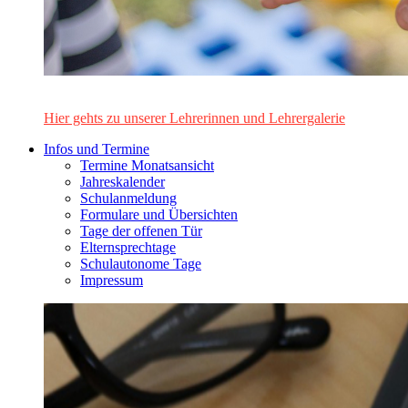
Das Lehrerinnen- und Lehrerteam des Alten Gymnasiums Leo
Hier gehts zu unserer Lehrerinnen und Lehrergalerie
Infos und Termine
Termine Monatsansicht
Jahreskalender
Schulanmeldung
Formulare und Übersichten
Tage der offenen Tür
Elternsprechtage
Schulautonome Tage
Impressum