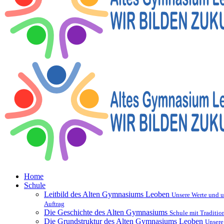
Home
Schule
Leitbild des Alten Gymnasiums Leoben
Unsere Werte und u
Auftrag
Die Geschichte des Alten Gymnasiums
Schule mit Traditio
Die Grundstruktur des Alten Gymnasiums Leoben
Unsere