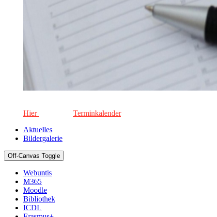
Die aktuellen Termine für unsere Schule. Keinen Termin versä
Hier
geht's zum
Terminkalender
Aktuelles
Bildergalerie
Off-Canvas Toggle
Webuntis
M365
Moodle
Bibliothek
ICDL
Erasmus+