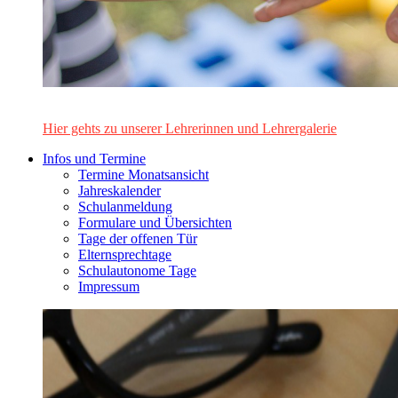
Das Lehrerinnen- und Lehrerteam des Alten Gymnasiums Leo
Hier gehts zu unserer Lehrerinnen und Lehrergalerie
Infos und Termine
Termine Monatsansicht
Jahreskalender
Schulanmeldung
Formulare und Übersichten
Tage der offenen Tür
Elternsprechtage
Schulautonome Tage
Impressum