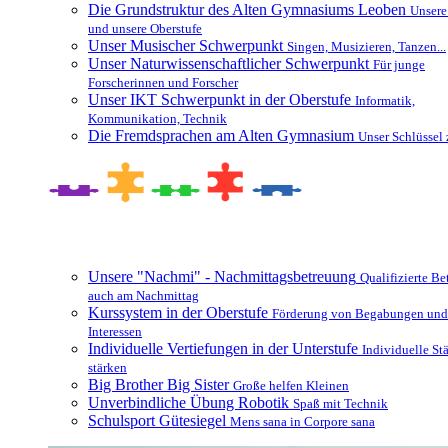
Die Grundstruktur des Alten Gymnasiums Leoben
Unsere
und unsere Oberstufe
Unser Musischer Schwerpunkt
Singen, Musizieren, Tanzen...
Unser Naturwissenschaftlicher Schwerpunkt
Für junge
Forscherinnen und Forscher
Unser IKT Schwerpunkt in der Oberstufe
Informatik,
Kommunikation, Technik
Die Fremdsprachen am Alten Gymnasium
Unser Schlüssel 
Besonderheiten und Zusatzangebote
Unsere "Nachmi" - Nachmittagsbetreuung
Qualifizierte B
auch am Nachmittag
Kurssystem in der Oberstufe
Förderung von Begabungen und
Interessen
Individuelle Vertiefungen in der Unterstufe
Individuelle St
stärken
Big Brother Big Sister
Große helfen Kleinen
Unverbindliche Übung Robotik
Spaß mit Technik
Schulsport Gütesiegel
Mens sana in Corpore sana