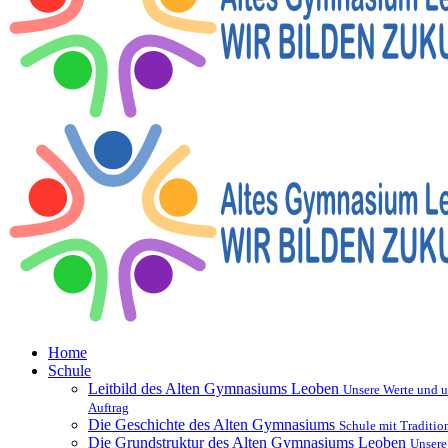
Home
Schule
Leitbild des Alten Gymnasiums Leoben
Unsere Werte und u
Auftrag
Die Geschichte des Alten Gymnasiums
Schule mit Traditio
Die Grundstruktur des Alten Gymnasiums Leoben
Unsere