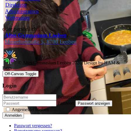
Direktion
Administration
Webmaster
oder persönlich…
Altes Gymnasium Leoben
Moserhofstraße 5, 8700 Leoben
© Altes Gymnasium Leoben 2026, Design by HAM &
Eggs
Off-Canvas Toggle
Login
Benutzername
Passwort
Passwort anzeigen
Angemeldet bleiben
Anmelden
Passwort vergessen?
Benutzername vergessen?