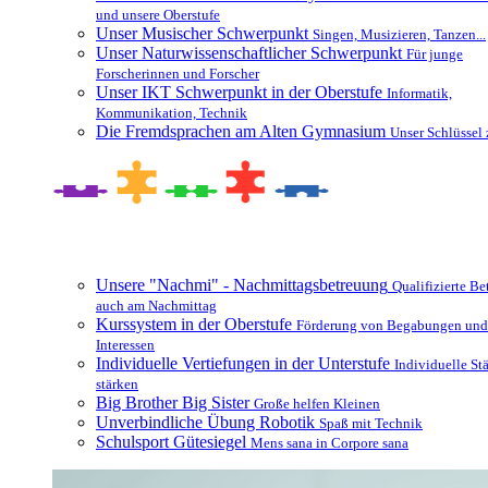
und unsere Oberstufe
Unser Musischer Schwerpunkt
Singen, Musizieren, Tanzen...
Unser Naturwissenschaftlicher Schwerpunkt
Für junge
Forscherinnen und Forscher
Unser IKT Schwerpunkt in der Oberstufe
Informatik,
Kommunikation, Technik
Die Fremdsprachen am Alten Gymnasium
Unser Schlüssel 
Besonderheiten und Zusatzangebote
Unsere "Nachmi" - Nachmittagsbetreuung
Qualifizierte B
auch am Nachmittag
Kurssystem in der Oberstufe
Förderung von Begabungen und
Interessen
Individuelle Vertiefungen in der Unterstufe
Individuelle St
stärken
Big Brother Big Sister
Große helfen Kleinen
Unverbindliche Übung Robotik
Spaß mit Technik
Schulsport Gütesiegel
Mens sana in Corpore sana