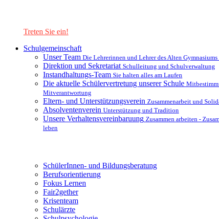
Lernen Sie unsere Schule in mit einer interaktiven Präsentation
kennen!
Treten Sie ein!
Schulgemeinschaft
Unser Team
Die Lehrerinnen und Lehrer des Alten Gymnasiums
Direktion und Sekretariat
Schulleitung und Schulverwaltung
Instandhaltungs-Team
Sie halten alles am Laufen
Die aktuelle Schülervertretung unserer Schule
Mitbestimm
Mitverantwortung
Eltern- und Unterstützungsverein
Zusammenarbeit und Solida
Absolventenverein
Unterstützung und Tradition
Unsere Verhaltensvereinbaruung
Zusammen arbeiten - Zusa
leben
Unterstützungsysteme
SchülerInnen- und Bildungsberatung
Berufsorientierung
Fokus Lernen
Fair2gether
Krisenteam
Schulärzte
Schulpsychologie