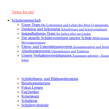
Lernen Sie unsere Schule in mit einer interaktiven Präsentation
kennen!
Treten Sie ein!
Schulgemeinschaft
Unser Team
Die Lehrerinnen und Lehrer des Alten Gymnasiums
Direktion und Sekretariat
Schulleitung und Schulverwaltung
Instandhaltungs-Team
Sie halten alles am Laufen
Die aktuelle Schülervertretung unserer Schule
Mitbestimm
Mitverantwortung
Eltern- und Unterstützungsverein
Zusammenarbeit und Solida
Absolventenverein
Unterstützung und Tradition
Unsere Verhaltensvereinbaruung
Zusammen arbeiten - Zusa
leben
Unterstützungsysteme
SchülerInnen- und Bildungsberatung
Berufsorientierung
Fokus Lernen
Fair2gether
Krisenteam
Schulärzte
Schulpsychologie