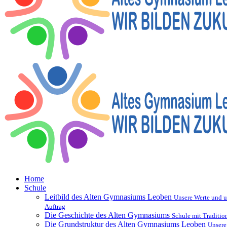
Home
Schule
Leitbild des Alten Gymnasiums Leoben
Unsere Werte und u
Auftrag
Die Geschichte des Alten Gymnasiums
Schule mit Traditio
Die Grundstruktur des Alten Gymnasiums Leoben
Unsere