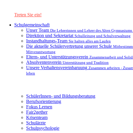
Lernen Sie unsere Schule in mit einer interaktiven Präsentation
kennen!
Treten Sie ein!
Schulgemeinschaft
Unser Team
Die Lehrerinnen und Lehrer des Alten Gymnasiums
Direktion und Sekretariat
Schulleitung und Schulverwaltung
Instandhaltungs-Team
Sie halten alles am Laufen
Die aktuelle Schülervertretung unserer Schule
Mitbestimm
Mitverantwortung
Eltern- und Unterstützungsverein
Zusammenarbeit und Solida
Absolventenverein
Unterstützung und Tradition
Unsere Verhaltensvereinbaruung
Zusammen arbeiten - Zusa
leben
Unterstützungsysteme
SchülerInnen- und Bildungsberatung
Berufsorientierung
Fokus Lernen
Fair2gether
Krisenteam
Schulärzte
Schulpsychologie