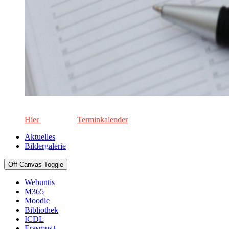
Die aktuellen Termine für unsere Schule. Keinen Termin versä
Hier
geht's zum
Terminkalender
Aktuelles
Bildergalerie
Off-Canvas Toggle
Webuntis
M365
Moodle
Bibliothek
ICDL
Erasmus+