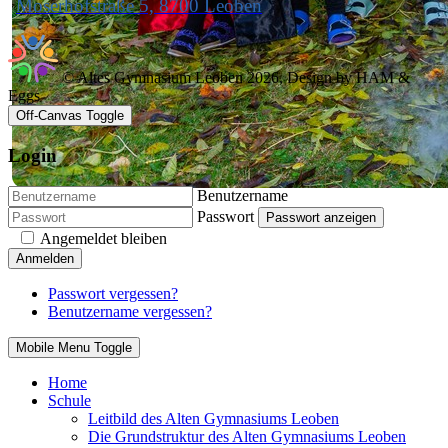
Moserhofstraße 5, 8700 Leoben
© Altes Gymnasium Leoben 2026, Design by HAM &
Eggs
Off-Canvas Toggle
Login
Benutzername
Passwort
Passwort anzeigen
Angemeldet bleiben
Anmelden
Passwort vergessen?
Benutzername vergessen?
Mobile Menu Toggle
Home
Schule
Leitbild des Alten Gymnasiums Leoben
Die Grundstruktur des Alten Gymnasiums Leoben