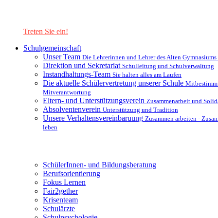
Lernen Sie unsere Schule in mit einer interaktiven Präsentation
kennen!
Treten Sie ein!
Schulgemeinschaft
Unser Team
Die Lehrerinnen und Lehrer des Alten Gymnasiums
Direktion und Sekretariat
Schulleitung und Schulverwaltung
Instandhaltungs-Team
Sie halten alles am Laufen
Die aktuelle Schülervertretung unserer Schule
Mitbestimm
Mitverantwortung
Eltern- und Unterstützungsverein
Zusammenarbeit und Solida
Absolventenverein
Unterstützung und Tradition
Unsere Verhaltensvereinbaruung
Zusammen arbeiten - Zusa
leben
Unterstützungsysteme
SchülerInnen- und Bildungsberatung
Berufsorientierung
Fokus Lernen
Fair2gether
Krisenteam
Schulärzte
Schulpsychologie