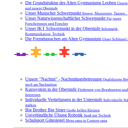
Die Grundstruktur des Alten Gymnasiums Leoben
Unsere
und unsere Oberstufe
Unser Musischer Schwerpunkt
Singen, Musizieren, Tanzen...
Unser Naturwissenschaftlicher Schwerpunkt
Für junge
Forscherinnen und Forscher
Unser IKT Schwerpunkt in der Oberstufe
Informatik,
Kommunikation, Technik
Die Fremdsprachen am Alten Gymnasium
Unser Schlüssel 
Besonderheiten und Zusatzangebote
Unsere "Nachmi" - Nachmittagsbetreuung
Qualifizierte B
auch am Nachmittag
Kurssystem in der Oberstufe
Förderung von Begabungen und
Interessen
Individuelle Vertiefungen in der Unterstufe
Individuelle St
stärken
Big Brother Big Sister
Große helfen Kleinen
Unverbindliche Übung Robotik
Spaß mit Technik
Schulsport Gütesiegel
Mens sana in Corpore sana