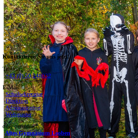
Kontaktieren Sie uns jetzt!
Telefon:
+43 (0) 50 248032
E-Mail:
Schulsekretariat
Direktion
Administration
Webmaster
oder persönlich…
Altes Gymnasium Leoben