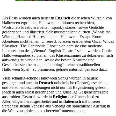
Als Basis wurden auch heuer in
Englisch
die irischen Wurzeln von
Halloween ergründet, Halloweentraditionen recherchiert,
Wortschatz kreativ erarbeitet, „spooky stories“ sowie Gedichte
geschrieben und illustriert. Selbstverständliche durften „Winnie the
Witch“, „Haunted Houses“ und ein Halloween Escape Room
Abenteuer nicht fehlen. Unsere 3. Klassen erarbeiteten Oscar Wildes
Klassiker „The Canterville Ghost“ von dem sie eine moderne
Interpretation des „Vienna’s English Theatre“ sehen werden. Coole
Halloweenparties zu planen, das Klassenzimmer zu dekorieren, sich
aufwendig zu verkleiden, sowie die besten Kostüme und
Geschicktesten beim „apple bobbing“ – einem traditionellen
Halloween Spiel - zu prämieren, gehörte natürlich genauso dazu.
Viele schaurig-schöne Halloween Songs wurden in
Musik
gesungen und auch in
Deutsch
unheimliche (Geister)geschichten
und Personenbeschreibungen nicht nur mit Begeisterung gelesen,
sondern auch selbst geschrieben und gruselige Gespensterrezepte
ausprobiert. Erstmals wurde in
Religion
der Unterschied zu
Allerheiligen herausgearbeitet und in
Italienisch
mit unserer
Sprachassistentin Vanessa aus Venedig ein sprachlicher Ausflug in
die Welt von „dolcetto o scherzetto“ unternommen.