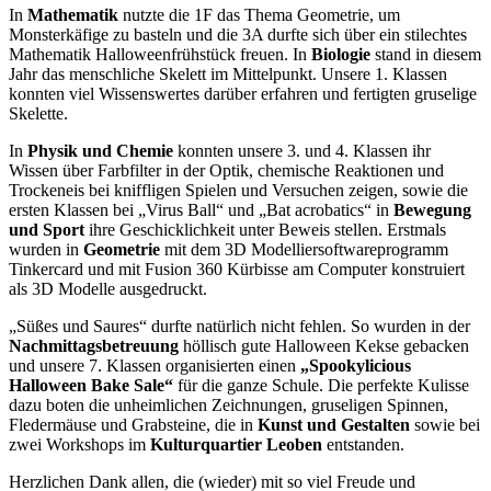
In
Mathematik
nutzte die 1F das Thema Geometrie, um
Monsterkäfige zu basteln und die 3A durfte sich über ein stilechtes
Mathematik Halloweenfrühstück freuen. In
Biologie
stand in diesem
Jahr das menschliche Skelett im Mittelpunkt. Unsere 1. Klassen
konnten viel Wissenswertes darüber erfahren und fertigten gruselige
Skelette.
In
Physik und Chemie
konnten unsere 3. und 4. Klassen ihr
Wissen über Farbfilter in der Optik, chemische Reaktionen und
Trockeneis bei kniffligen Spielen und Versuchen zeigen, sowie die
ersten Klassen bei „Virus Ball“ und „Bat acrobatics“ in
Bewegung
und Sport
ihre Geschicklichkeit unter Beweis stellen. Erstmals
wurden in
Geometrie
mit dem 3D Modelliersoftwareprogramm
Tinkercard und mit Fusion 360 Kürbisse am Computer konstruiert
als 3D Modelle ausgedruckt.
„Süßes und Saures“ durfte natürlich nicht fehlen. So wurden in der
Nachmittagsbetreuung
höllisch gute Halloween Kekse gebacken
und unsere 7. Klassen organisierten einen
„Spookylicious
Halloween Bake Sale“
für die ganze Schule. Die perfekte Kulisse
dazu boten die unheimlichen Zeichnungen, gruseligen Spinnen,
Fledermäuse und Grabsteine, die in
Kunst und Gestalten
sowie bei
zwei Workshops im
Kulturquartier Leoben
entstanden.
Herzlichen Dank allen, die (wieder) mit so viel Freude und