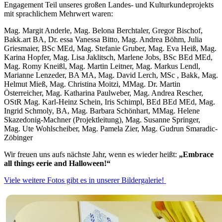
Engagement Teil unseres großen Landes- und Kulturkundeprojekts
mit sprachlichem Mehrwert waren:
Mag. Margit Anderle, Mag. Belona Berchtaler, Gregor Bischof,
Bakk.art BA, Dr. essa Vanessa Bitto, Mag. Andrea Böhm, Julia
Griesmaier, BSc MEd, Mag. Stefanie Gruber, Mag. Eva Heiß, Mag.
Karina Hopfer, Mag. Lisa Jaklitsch, Marlene Jobs, BSc BEd MEd,
Mag. Romy Kneißl, Mag. Martin Leitner, Mag. Markus Lendl,
Marianne Lenzeder, BA MA, Mag. David Lerch, MSc , Bakk, Mag.
Helmut Mieß, Mag. Christina Moitzi, MMag. Dr. Martin
Österreicher, Mag. Katharina Paulweber, Mag. Andrea Rescher,
OStR Mag. Karl-Heinz Schein, Iris Schimpl, BEd BEd MEd, Mag.
Ingrid Schmoly, BA, Mag. Barbara Schönhart, MMag. Helene
Skazedonig-Machner (Projektleitung), Mag. Susanne Springer,
Mag. Ute Wohlscheiber, Mag. Pamela Zier, Mag. Gudrun Smaradic-
Zöbinger
Wir freuen uns aufs nächste Jahr, wenn es wieder heißt:
„Embrace
all things eerie and Halloween!“
Viele weitere Fotos gibt es in unserer Bildergalerie!