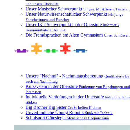
und unsere Oberstufe
Unser Musischer Schwerpunkt
Singen, Musizieren, Tanzen...
Unser Naturwissenschaftlicher Schwerpunkt
Für junge
Forscherinnen und Forscher
Unser IKT Schwerpunkt in der Oberstufe
Informatik,
Kommunikation, Technik
Die Fremdsprachen am Alten Gymnasium
Unser Schlüssel 
Besonderheiten und Zusatzangebote
Unsere "Nachmi" - Nachmittagsbetreuung
Qualifizierte B
auch am Nachmittag
Kurssystem in der Oberstufe
Förderung von Begabungen und
Interessen
Individuelle Vertiefungen in der Unterstufe
Individuelle St
stärken
Big Brother Big Sister
Große helfen Kleinen
Unverbindliche Übung Robotik
Spaß mit Technik
Schulsport Gütesiegel
Mens sana in Corpore sana