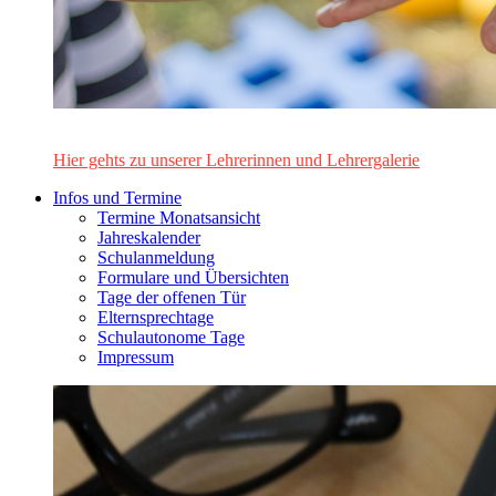
Das Lehrerinnen- und Lehrerteam des Alten Gymnasiums Leo
Hier gehts zu unserer Lehrerinnen und Lehrergalerie
Infos und Termine
Termine Monatsansicht
Jahreskalender
Schulanmeldung
Formulare und Übersichten
Tage der offenen Tür
Elternsprechtage
Schulautonome Tage
Impressum