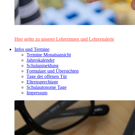
Das Lehrerinnen- und Lehrerteam des Alten Gymnasiums Leo
Hier gehts zu unserer Lehrerinnen und Lehrergalerie
Infos und Termine
Termine Monatsansicht
Jahreskalender
Schulanmeldung
Formulare und Übersichten
Tage der offenen Tür
Elternsprechtage
Schulautonome Tage
Impressum