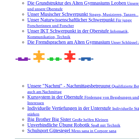
Die Grundstruktur des Alten Gymnasiums Leoben
Unsere
und unsere Oberstufe
Unser Musischer Schwerpunkt
Singen, Musizieren, Tanzen...
Unser Naturwissenschaftlicher Schwerpunkt
Für junge
Forscherinnen und Forscher
Unser IKT Schwerpunkt in der Oberstufe
Informatik,
Kommunikation, Technik
Die Fremdsprachen am Alten Gymnasium
Unser Schlüssel 
Besonderheiten und Zusatzangebote
Unsere "Nachmi" - Nachmittagsbetreuung
Qualifizierte B
auch am Nachmittag
Kurssystem in der Oberstufe
Förderung von Begabungen und
Interessen
Individuelle Vertiefungen in der Unterstufe
Individuelle St
stärken
Big Brother Big Sister
Große helfen Kleinen
Unverbindliche Übung Robotik
Spaß mit Technik
Schulsport Gütesiegel
Mens sana in Corpore sana