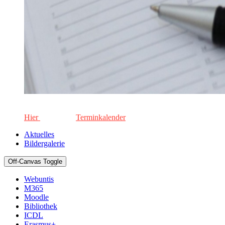
Die aktuellen Termine für unsere Schule. Keinen Termin versä
Hier
geht's zum
Terminkalender
Aktuelles
Bildergalerie
Off-Canvas Toggle
Webuntis
M365
Moodle
Bibliothek
ICDL
Erasmus+