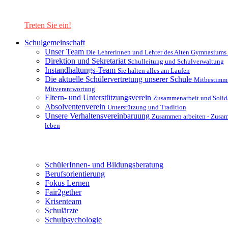
Lernen Sie unsere Schule in mit einer interaktiven Präsentation
kennen!
Treten Sie ein!
Schulgemeinschaft
Unser Team
Die Lehrerinnen und Lehrer des Alten Gymnasiums
Direktion und Sekretariat
Schulleitung und Schulverwaltung
Instandhaltungs-Team
Sie halten alles am Laufen
Die aktuelle Schülervertretung unserer Schule
Mitbestimm
Mitverantwortung
Eltern- und Unterstützungsverein
Zusammenarbeit und Solida
Absolventenverein
Unterstützung und Tradition
Unsere Verhaltensvereinbaruung
Zusammen arbeiten - Zusa
leben
Unterstützungsysteme
SchülerInnen- und Bildungsberatung
Berufsorientierung
Fokus Lernen
Fair2gether
Krisenteam
Schulärzte
Schulpsychologie