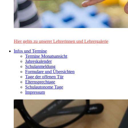
Das Lehrerinnen- und Lehrerteam des Alten Gymnasiums Leo
Hier gehts zu unserer Lehrerinnen und Lehrergalerie
Infos und Termine
Termine Monatsansicht
Jahreskalender
Schulanmeldung
Formulare und Übersichten
Tage der offenen Tür
Elternsprechtage
Schulautonome Tage
Impressum