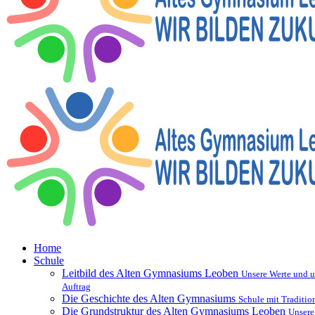
Home
Schule
Leitbild des Alten Gymnasiums Leoben
Unsere Werte und u
Auftrag
Die Geschichte des Alten Gymnasiums
Schule mit Traditio
Die Grundstruktur des Alten Gymnasiums Leoben
Unsere