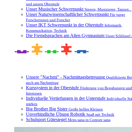
und unsere Oberstufe
Unser Musischer Schwerpunkt
Singen, Musizieren, Tanzen...
Unser Naturwissenschaftlicher Schwerpunkt
Für junge
Forscherinnen und Forscher
Unser IKT Schwerpunkt in der Oberstufe
Informatik,
Kommunikation, Technik
Die Fremdsprachen am Alten Gymnasium
Unser Schlüssel 
Besonderheiten und Zusatzangebote
Unsere "Nachmi" - Nachmittagsbetreuung
Qualifizierte B
auch am Nachmittag
Kurssystem in der Oberstufe
Förderung von Begabungen und
Interessen
Individuelle Vertiefungen in der Unterstufe
Individuelle St
stärken
Big Brother Big Sister
Große helfen Kleinen
Unverbindliche Übung Robotik
Spaß mit Technik
Schulsport Gütesiegel
Mens sana in Corpore sana