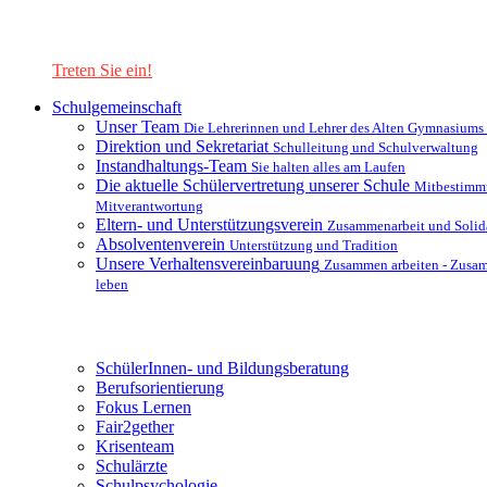
Lernen Sie unsere Schule in mit einer interaktiven Präsentation
kennen!
Treten Sie ein!
Schulgemeinschaft
Unser Team
Die Lehrerinnen und Lehrer des Alten Gymnasiums
Direktion und Sekretariat
Schulleitung und Schulverwaltung
Instandhaltungs-Team
Sie halten alles am Laufen
Die aktuelle Schülervertretung unserer Schule
Mitbestimm
Mitverantwortung
Eltern- und Unterstützungsverein
Zusammenarbeit und Solida
Absolventenverein
Unterstützung und Tradition
Unsere Verhaltensvereinbaruung
Zusammen arbeiten - Zusa
leben
Unterstützungsysteme
SchülerInnen- und Bildungsberatung
Berufsorientierung
Fokus Lernen
Fair2gether
Krisenteam
Schulärzte
Schulpsychologie