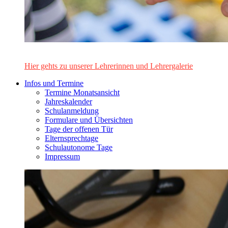
Das Lehrerinnen- und Lehrerteam des Alten Gymnasiums Leo
Hier gehts zu unserer Lehrerinnen und Lehrergalerie
Infos und Termine
Termine Monatsansicht
Jahreskalender
Schulanmeldung
Formulare und Übersichten
Tage der offenen Tür
Elternsprechtage
Schulautonome Tage
Impressum