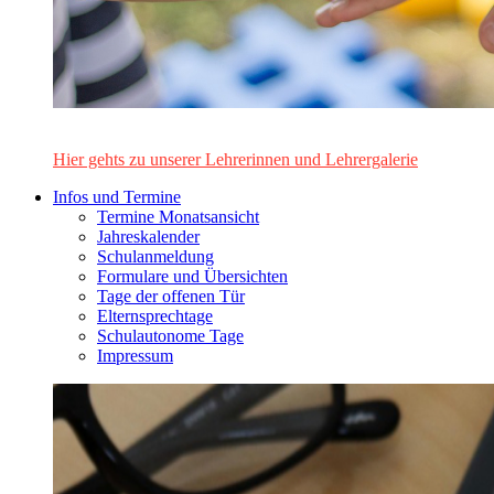
Das Lehrerinnen- und Lehrerteam des Alten Gymnasiums Leo
Hier gehts zu unserer Lehrerinnen und Lehrergalerie
Infos und Termine
Termine Monatsansicht
Jahreskalender
Schulanmeldung
Formulare und Übersichten
Tage der offenen Tür
Elternsprechtage
Schulautonome Tage
Impressum