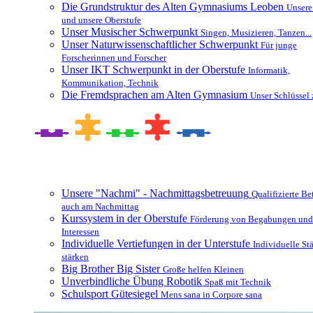
Die Grundstruktur des Alten Gymnasiums Leoben
Unsere
und unsere Oberstufe
Unser Musischer Schwerpunkt
Singen, Musizieren, Tanzen...
Unser Naturwissenschaftlicher Schwerpunkt
Für junge
Forscherinnen und Forscher
Unser IKT Schwerpunkt in der Oberstufe
Informatik,
Kommunikation, Technik
Die Fremdsprachen am Alten Gymnasium
Unser Schlüssel 
Besonderheiten und Zusatzangebote
Unsere "Nachmi" - Nachmittagsbetreuung
Qualifizierte B
auch am Nachmittag
Kurssystem in der Oberstufe
Förderung von Begabungen und
Interessen
Individuelle Vertiefungen in der Unterstufe
Individuelle St
stärken
Big Brother Big Sister
Große helfen Kleinen
Unverbindliche Übung Robotik
Spaß mit Technik
Schulsport Gütesiegel
Mens sana in Corpore sana