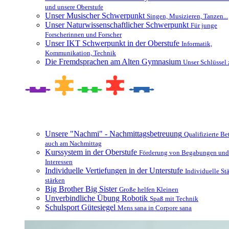
und unsere Oberstufe
Unser Musischer Schwerpunkt
Singen, Musizieren, Tanzen...
Unser Naturwissenschaftlicher Schwerpunkt
Für junge
Forscherinnen und Forscher
Unser IKT Schwerpunkt in der Oberstufe
Informatik,
Kommunikation, Technik
Die Fremdsprachen am Alten Gymnasium
Unser Schlüssel 
Besonderheiten und Zusatzangebote
Unsere "Nachmi" - Nachmittagsbetreuung
Qualifizierte B
auch am Nachmittag
Kurssystem in der Oberstufe
Förderung von Begabungen und
Interessen
Individuelle Vertiefungen in der Unterstufe
Individuelle St
stärken
Big Brother Big Sister
Große helfen Kleinen
Unverbindliche Übung Robotik
Spaß mit Technik
Schulsport Gütesiegel
Mens sana in Corpore sana