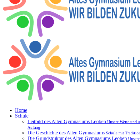
Home
Schule
Leitbild des Alten Gymnasiums Leoben
Unsere Werte und u
Auftrag
Die Geschichte des Alten Gymnasiums
Schule mit Traditio
Die Grundstruktur des Alten Gymnasiums Leoben
Unsere