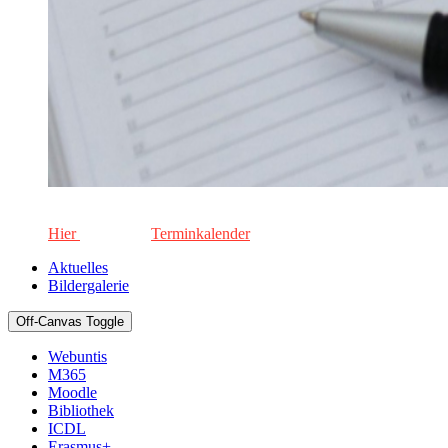
Die aktuellen Termine für unsere Schule. Keinen Termin versä
Hier
geht's zum
Terminkalender
Aktuelles
Bildergalerie
Off-Canvas Toggle
Webuntis
M365
Moodle
Bibliothek
ICDL
Erasmus+