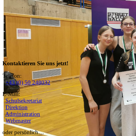
Kontaktieren Sie uns jetzt!
Telefon:
+43 (0) 50 248032
E-Mail:
Schulsekretariat
Direktion
Administration
Webmaster
oder persönlich…