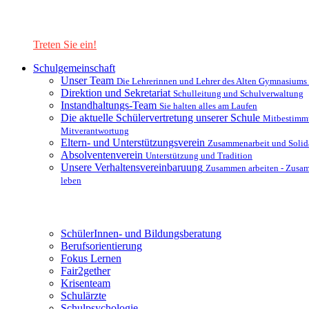
Lernen Sie unsere Schule in mit einer interaktiven Präsentation
kennen!
Treten Sie ein!
Schulgemeinschaft
Unser Team
Die Lehrerinnen und Lehrer des Alten Gymnasiums
Direktion und Sekretariat
Schulleitung und Schulverwaltung
Instandhaltungs-Team
Sie halten alles am Laufen
Die aktuelle Schülervertretung unserer Schule
Mitbestimm
Mitverantwortung
Eltern- und Unterstützungsverein
Zusammenarbeit und Solida
Absolventenverein
Unterstützung und Tradition
Unsere Verhaltensvereinbaruung
Zusammen arbeiten - Zusa
leben
Unterstützungsysteme
SchülerInnen- und Bildungsberatung
Berufsorientierung
Fokus Lernen
Fair2gether
Krisenteam
Schulärzte
Schulpsychologie