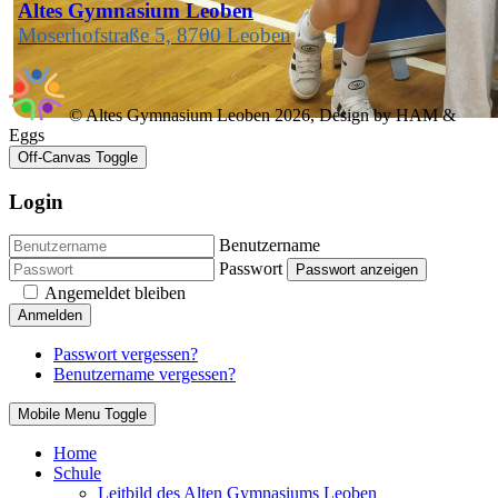
Altes Gymnasium Leoben
Moserhofstraße 5, 8700 Leoben
© Altes Gymnasium Leoben 2026, Design by HAM &
Eggs
Off-Canvas Toggle
Login
Benutzername
Passwort
Passwort anzeigen
Angemeldet bleiben
Anmelden
Passwort vergessen?
Benutzername vergessen?
Mobile Menu Toggle
Home
Schule
Leitbild des Alten Gymnasiums Leoben