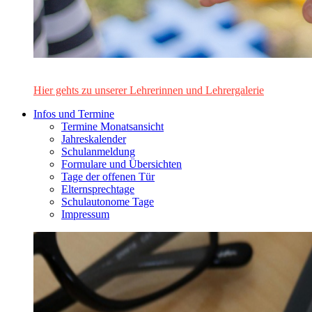
Das Lehrerinnen- und Lehrerteam des Alten Gymnasiums Leo
Hier gehts zu unserer Lehrerinnen und Lehrergalerie
Infos und Termine
Termine Monatsansicht
Jahreskalender
Schulanmeldung
Formulare und Übersichten
Tage der offenen Tür
Elternsprechtage
Schulautonome Tage
Impressum