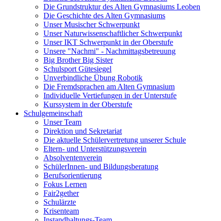
Die Grundstruktur des Alten Gymnasiums Leoben
Die Geschichte des Alten Gymnasiums
Unser Musischer Schwerpunkt
Unser Naturwissenschaftlicher Schwerpunkt
Unser IKT Schwerpunkt in der Oberstufe
Unsere "Nachmi" - Nachmittagsbetreuung
Big Brother Big Sister
Schulsport Gütesiegel
Unverbindliche Übung Robotik
Die Fremdsprachen am Alten Gymnasium
Individuelle Vertiefungen in der Unterstufe
Kurssystem in der Oberstufe
Schulgemeinschaft
Unser Team
Direktion und Sekretariat
Die aktuelle Schülervertretung unserer Schule
Eltern- und Unterstützungsverein
Absolventenverein
SchülerInnen- und Bildungsberatung
Berufsorientierung
Fokus Lernen
Fair2gether
Schulärzte
Krisenteam
Instandhaltungs-Team