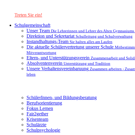
Lernen Sie unsere Schule in mit einer interaktiven Präsentation
kennen!
Treten Sie ein!
Schulgemeinschaft
Unser Team
Die Lehrerinnen und Lehrer des Alten Gymnasiums
Direktion und Sekretariat
Schulleitung und Schulverwaltung
Instandhaltungs-Team
Sie halten alles am Laufen
Die aktuelle Schülervertretung unserer Schule
Mitbestimm
Mitverantwortung
Eltern- und Unterstützungsverein
Zusammenarbeit und Solida
Absolventenverein
Unterstützung und Tradition
Unsere Verhaltensvereinbaruung
Zusammen arbeiten - Zusa
leben
Unterstützungsysteme
SchülerInnen- und Bildungsberatung
Berufsorientierung
Fokus Lernen
Fair2gether
Krisenteam
Schulärzte
Schulpsychologie