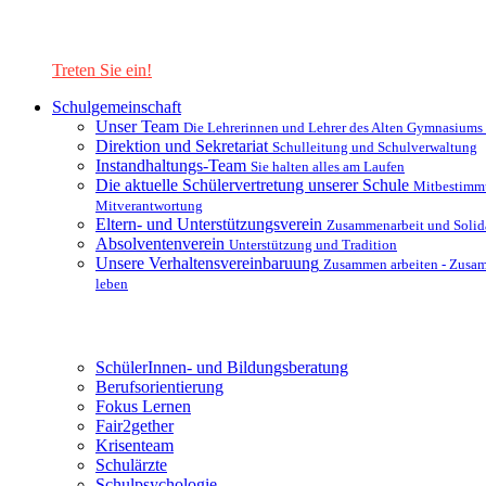
Lernen Sie unsere Schule in mit einer interaktiven Präsentation
kennen!
Treten Sie ein!
Schulgemeinschaft
Unser Team
Die Lehrerinnen und Lehrer des Alten Gymnasiums
Direktion und Sekretariat
Schulleitung und Schulverwaltung
Instandhaltungs-Team
Sie halten alles am Laufen
Die aktuelle Schülervertretung unserer Schule
Mitbestimm
Mitverantwortung
Eltern- und Unterstützungsverein
Zusammenarbeit und Solida
Absolventenverein
Unterstützung und Tradition
Unsere Verhaltensvereinbaruung
Zusammen arbeiten - Zusa
leben
Unterstützungsysteme
SchülerInnen- und Bildungsberatung
Berufsorientierung
Fokus Lernen
Fair2gether
Krisenteam
Schulärzte
Schulpsychologie