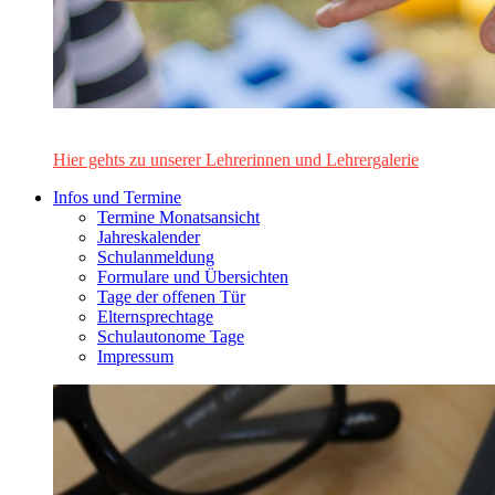
Das Lehrerinnen- und Lehrerteam des Alten Gymnasiums Leo
Hier gehts zu unserer Lehrerinnen und Lehrergalerie
Infos und Termine
Termine Monatsansicht
Jahreskalender
Schulanmeldung
Formulare und Übersichten
Tage der offenen Tür
Elternsprechtage
Schulautonome Tage
Impressum