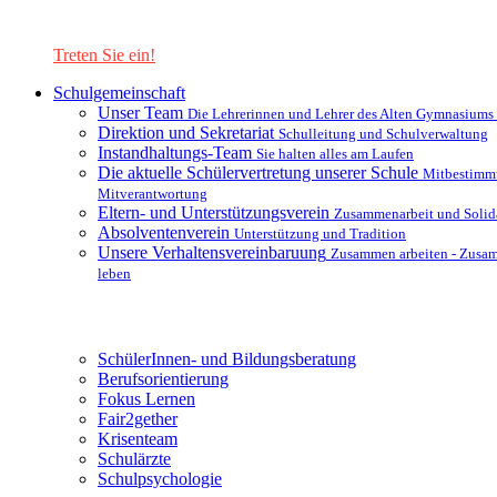
Lernen Sie unsere Schule in mit einer interaktiven Präsentation
kennen!
Treten Sie ein!
Schulgemeinschaft
Unser Team
Die Lehrerinnen und Lehrer des Alten Gymnasiums
Direktion und Sekretariat
Schulleitung und Schulverwaltung
Instandhaltungs-Team
Sie halten alles am Laufen
Die aktuelle Schülervertretung unserer Schule
Mitbestimm
Mitverantwortung
Eltern- und Unterstützungsverein
Zusammenarbeit und Solida
Absolventenverein
Unterstützung und Tradition
Unsere Verhaltensvereinbaruung
Zusammen arbeiten - Zusa
leben
Unterstützungsysteme
SchülerInnen- und Bildungsberatung
Berufsorientierung
Fokus Lernen
Fair2gether
Krisenteam
Schulärzte
Schulpsychologie