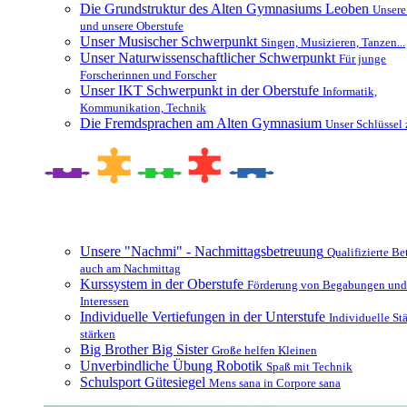
Die Grundstruktur des Alten Gymnasiums Leoben
Unsere
und unsere Oberstufe
Unser Musischer Schwerpunkt
Singen, Musizieren, Tanzen...
Unser Naturwissenschaftlicher Schwerpunkt
Für junge
Forscherinnen und Forscher
Unser IKT Schwerpunkt in der Oberstufe
Informatik,
Kommunikation, Technik
Die Fremdsprachen am Alten Gymnasium
Unser Schlüssel 
Besonderheiten und Zusatzangebote
Unsere "Nachmi" - Nachmittagsbetreuung
Qualifizierte B
auch am Nachmittag
Kurssystem in der Oberstufe
Förderung von Begabungen und
Interessen
Individuelle Vertiefungen in der Unterstufe
Individuelle St
stärken
Big Brother Big Sister
Große helfen Kleinen
Unverbindliche Übung Robotik
Spaß mit Technik
Schulsport Gütesiegel
Mens sana in Corpore sana