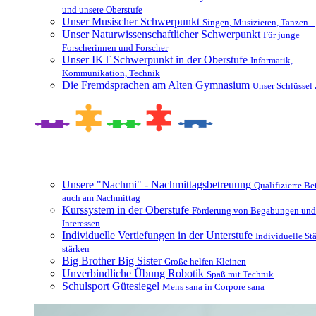
und unsere Oberstufe
Unser Musischer Schwerpunkt
Singen, Musizieren, Tanzen...
Unser Naturwissenschaftlicher Schwerpunkt
Für junge
Forscherinnen und Forscher
Unser IKT Schwerpunkt in der Oberstufe
Informatik,
Kommunikation, Technik
Die Fremdsprachen am Alten Gymnasium
Unser Schlüssel 
Besonderheiten und Zusatzangebote
Unsere "Nachmi" - Nachmittagsbetreuung
Qualifizierte B
auch am Nachmittag
Kurssystem in der Oberstufe
Förderung von Begabungen und
Interessen
Individuelle Vertiefungen in der Unterstufe
Individuelle St
stärken
Big Brother Big Sister
Große helfen Kleinen
Unverbindliche Übung Robotik
Spaß mit Technik
Schulsport Gütesiegel
Mens sana in Corpore sana