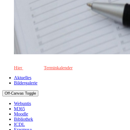
Die aktuellen Termine für unsere Schule. Keinen Termin versä
Hier
geht's zum
Terminkalender
Aktuelles
Bildergalerie
Off-Canvas Toggle
Webuntis
M365
Moodle
Bibliothek
ICDL
Erasmus+