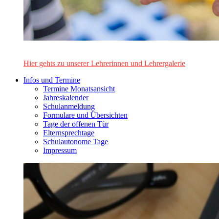
Das Lehrerinnen- und Lehrerteam des Alten Gymnasiums Leo
Hier gehts zu unserer Lehrerinnen und Lehrergalerie
Infos und Termine
Termine Monatsansicht
Jahreskalender
Schulanmeldung
Formulare und Übersichten
Tage der offenen Tür
Elternsprechtage
Schulautonome Tage
Impressum