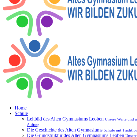
Home
Schule
Leitbild des Alten Gymnasiums Leoben
Unsere Werte und u
Auftrag
Die Geschichte des Alten Gymnasiums
Schule mit Traditio
Die Grundstruktur des Alten Gymnasiums Leoben
Unsere