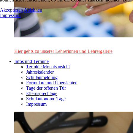
Akzeptieren
Ablehnen
Impressum
Das Lehrerinnen- und Lehrerteam des Alten Gymnasiums Leo
Hier gehts zu unserer Lehrerinnen und Lehrergalerie
Infos und Termine
Termine Monatsansicht
Jahreskalender
Schulanmeldung
Formulare und Übersichten
Tage der offenen Tür
Elternsprechtage
Schulautonome Tage
Impressum