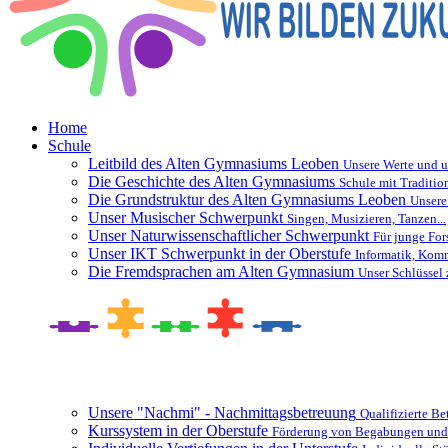
Home
Schule
Leitbild des Alten Gymnasiums Leoben
Unsere Werte und u
Die Geschichte des Alten Gymnasiums
Schule mit Traditio
Die Grundstruktur des Alten Gymnasiums Leoben
Unsere
Unser Musischer Schwerpunkt
Singen, Musizieren, Tanzen...
Unser Naturwissenschaftlicher Schwerpunkt
Für junge For
Unser IKT Schwerpunkt in der Oberstufe
Informatik, Kom
Die Fremdsprachen am Alten Gymnasium
Unser Schlüssel 
Besonderheiten und Zusatzangebote
Unsere "Nachmi" - Nachmittagsbetreuung
Qualifizierte B
Kurssystem in der Oberstufe
Förderung von Begabungen und 