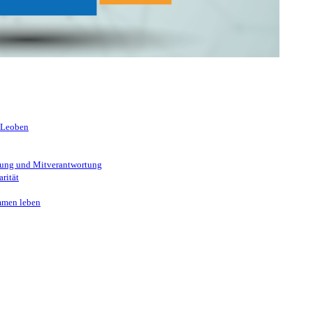
 kennen!
 Leoben
ung und Mitverantwortung
rität
mmen leben