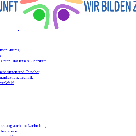
nser Auftrag
n
 Unter- und unsere Oberstufe
scherinnen und Forscher
munikation, Technik
zur Welt!
etreuung auch am Nachmittag
Interessen