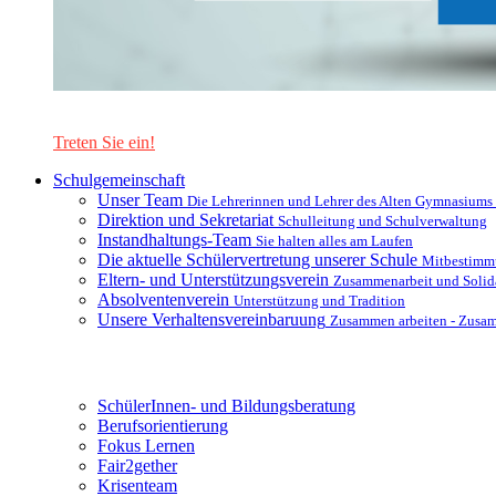
Lernen Sie unsere Schule in mit einer interaktiven Präsentation
Treten Sie ein!
Schulgemeinschaft
Unser Team
Die Lehrerinnen und Lehrer des Alten Gymnasiums
Direktion und Sekretariat
Schulleitung und Schulverwaltung
Instandhaltungs-Team
Sie halten alles am Laufen
Die aktuelle Schülervertretung unserer Schule
Mitbestimm
Eltern- und Unterstützungsverein
Zusammenarbeit und Solida
Absolventenverein
Unterstützung und Tradition
Unsere Verhaltensvereinbaruung
Zusammen arbeiten - Zusa
Unterstützungsysteme
SchülerInnen- und Bildungsberatung
Berufsorientierung
Fokus Lernen
Fair2gether
Krisenteam