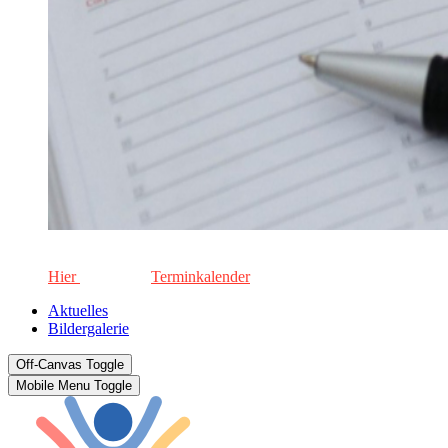
Die aktuellen Termine für unsere Schule. Keinen Termin versä
Hier
geht's zum
Terminkalender
Aktuelles
Bildergalerie
Off-Canvas Toggle
Mobile Menu Toggle