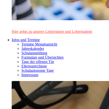
Das Lehrerinnen- und Lehrerteam des Alten Gymnasiums Leo
Hier gehts zu unserer Lehrerinnen und Lehrergalerie
Infos und Termine
Termine Monatsansicht
Jahreskalender
Schulanmeldung
Formulare und Übersichten
Tage der offenen Tür
Elternsprechtage
Schulautonome Tage
Impressum