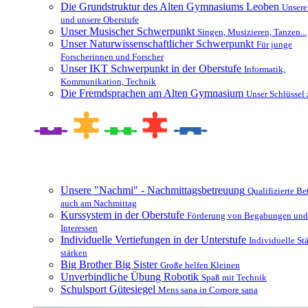
Die Grundstruktur des Alten Gymnasiums Leoben
Unsere
und unsere Oberstufe
Unser Musischer Schwerpunkt
Singen, Musizieren, Tanzen...
Unser Naturwissenschaftlicher Schwerpunkt
Für junge
Forscherinnen und Forscher
Unser IKT Schwerpunkt in der Oberstufe
Informatik,
Kommunikation, Technik
Die Fremdsprachen am Alten Gymnasium
Unser Schlüssel 
Besonderheiten und Zusatzangebote
Unsere "Nachmi" - Nachmittagsbetreuung
Qualifizierte B
auch am Nachmittag
Kurssystem in der Oberstufe
Förderung von Begabungen und
Interessen
Individuelle Vertiefungen in der Unterstufe
Individuelle St
stärken
Big Brother Big Sister
Große helfen Kleinen
Unverbindliche Übung Robotik
Spaß mit Technik
Schulsport Gütesiegel
Mens sana in Corpore sana