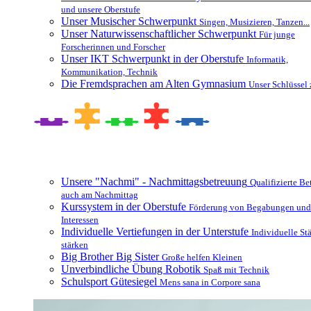
und unsere Oberstufe
Unser Musischer Schwerpunkt
Singen, Musizieren, Tanzen...
Unser Naturwissenschaftlicher Schwerpunkt
Für junge
Forscherinnen und Forscher
Unser IKT Schwerpunkt in der Oberstufe
Informatik,
Kommunikation, Technik
Die Fremdsprachen am Alten Gymnasium
Unser Schlüssel 
Besonderheiten und Zusatzangebote
Unsere "Nachmi" - Nachmittagsbetreuung
Qualifizierte B
auch am Nachmittag
Kurssystem in der Oberstufe
Förderung von Begabungen und
Interessen
Individuelle Vertiefungen in der Unterstufe
Individuelle St
stärken
Big Brother Big Sister
Große helfen Kleinen
Unverbindliche Übung Robotik
Spaß mit Technik
Schulsport Gütesiegel
Mens sana in Corpore sana