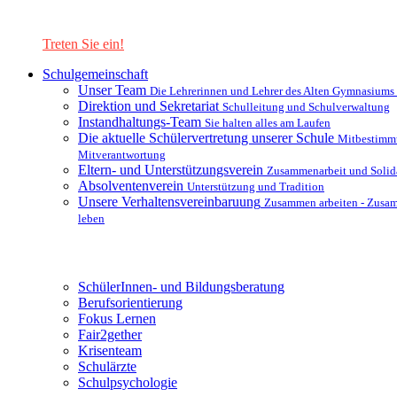
Lernen Sie unsere Schule in mit einer interaktiven Präsentation
kennen!
Treten Sie ein!
Schulgemeinschaft
Unser Team
Die Lehrerinnen und Lehrer des Alten Gymnasiums
Direktion und Sekretariat
Schulleitung und Schulverwaltung
Instandhaltungs-Team
Sie halten alles am Laufen
Die aktuelle Schülervertretung unserer Schule
Mitbestimm
Mitverantwortung
Eltern- und Unterstützungsverein
Zusammenarbeit und Solida
Absolventenverein
Unterstützung und Tradition
Unsere Verhaltensvereinbaruung
Zusammen arbeiten - Zusa
leben
Unterstützungsysteme
SchülerInnen- und Bildungsberatung
Berufsorientierung
Fokus Lernen
Fair2gether
Krisenteam
Schulärzte
Schulpsychologie