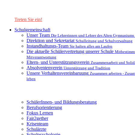
Lernen Sie unsere Schule in mit einer interaktiven Präsentation
kennen!
Treten Sie ein!
Schulgemeinschaft
Unser Team
Die Lehrerinnen und Lehrer des Alten Gymnasiums
Direktion und Sekretariat
Schulleitung und Schulverwaltung
Instandhaltungs-Team
Sie halten alles am Laufen
Die aktuelle Schülervertretung unserer Schule
Mitbestimm
Mitverantwortung
Eltern- und Unterstützungsverein
Zusammenarbeit und Solida
Absolventenverein
Unterstützung und Tradition
Unsere Verhaltensvereinbaruung
Zusammen arbeiten - Zusa
leben
Unterstützungsysteme
SchülerInnen- und Bildungsberatung
Berufsorientierung
Fokus Lernen
Fair2gether
Krisenteam
Schulärzte
Schulpsychologie