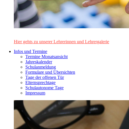
Das Lehrerinnen- und Lehrerteam des Alten Gymnasiums Leo
Hier gehts zu unserer Lehrerinnen und Lehrergalerie
Infos und Termine
Termine Monatsansicht
Jahreskalender
Schulanmeldung
Formulare und Übersichten
Tage der offenen Tür
Elternsprechtage
Schulautonome Tage
Impressum