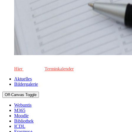
Die aktuellen Termine für unsere Schule. Keinen Termin versä
Hier
geht's zum
Terminkalender
Aktuelles
Bildergalerie
Off-Canvas Toggle
Webuntis
M365
Moodle
Bibliothek
ICDL
Erasmus+