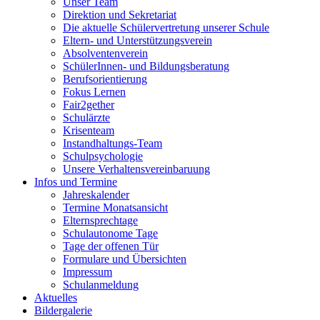
Unser Team
Direktion und Sekretariat
Die aktuelle Schülervertretung unserer Schule
Eltern- und Unterstützungsverein
Absolventenverein
SchülerInnen- und Bildungsberatung
Berufsorientierung
Fokus Lernen
Fair2gether
Schulärzte
Krisenteam
Instandhaltungs-Team
Schulpsychologie
Unsere Verhaltensvereinbaruung
Infos und Termine
Jahreskalender
Termine Monatsansicht
Elternsprechtage
Schulautonome Tage
Tage der offenen Tür
Formulare und Übersichten
Impressum
Schulanmeldung
Aktuelles
Bildergalerie