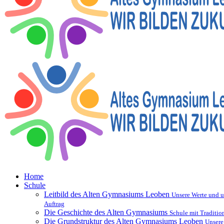
Home
Schule
Leitbild des Alten Gymnasiums Leoben
Unsere Werte und u
Auftrag
Die Geschichte des Alten Gymnasiums
Schule mit Traditio
Die Grundstruktur des Alten Gymnasiums Leoben
Unsere