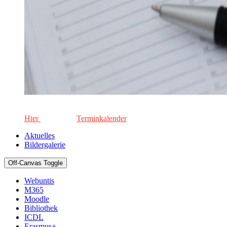
Die aktuellen Termine für unsere Schule. Keinen Termin versä
Hier
geht's zum
Terminkalender
Aktuelles
Bildergalerie
Off-Canvas Toggle
Webuntis
M365
Moodle
Bibliothek
ICDL
Erasmus+