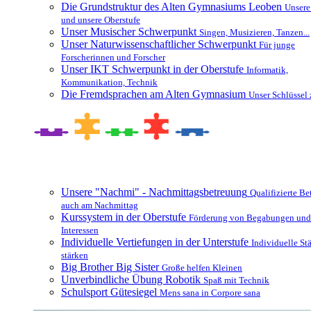
Die Grundstruktur des Alten Gymnasiums Leoben
Unsere
und unsere Oberstufe
Unser Musischer Schwerpunkt
Singen, Musizieren, Tanzen...
Unser Naturwissenschaftlicher Schwerpunkt
Für junge
Forscherinnen und Forscher
Unser IKT Schwerpunkt in der Oberstufe
Informatik,
Kommunikation, Technik
Die Fremdsprachen am Alten Gymnasium
Unser Schlüssel 
Besonderheiten und Zusatzangebote
Unsere "Nachmi" - Nachmittagsbetreuung
Qualifizierte B
auch am Nachmittag
Kurssystem in der Oberstufe
Förderung von Begabungen und
Interessen
Individuelle Vertiefungen in der Unterstufe
Individuelle St
stärken
Big Brother Big Sister
Große helfen Kleinen
Unverbindliche Übung Robotik
Spaß mit Technik
Schulsport Gütesiegel
Mens sana in Corpore sana