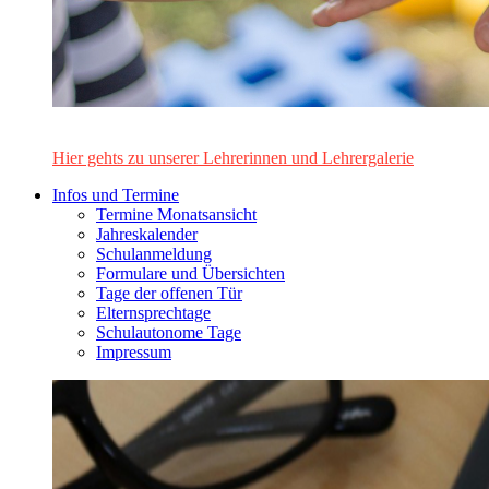
Das Lehrerinnen- und Lehrerteam des Alten Gymnasiums Leo
Hier gehts zu unserer Lehrerinnen und Lehrergalerie
Infos und Termine
Termine Monatsansicht
Jahreskalender
Schulanmeldung
Formulare und Übersichten
Tage der offenen Tür
Elternsprechtage
Schulautonome Tage
Impressum