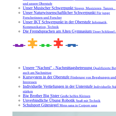
und unsere Oberstufe
Unser Musischer Schwerpunkt
Singen, Musizieren, Tanzen...
Unser Naturwissenschaftlicher Schwerpunkt
Für junge
Forscherinnen und Forscher
Unser IKT Schwerpunkt in der Oberstufe
Informatik,
Kommunikation, Technik
Die Fremdsprachen am Alten Gymnasium
Unser Schlüssel 
Besonderheiten und Zusatzangebote
Unsere "Nachmi" - Nachmittagsbetreuung
Qualifizierte B
auch am Nachmittag
Kurssystem in der Oberstufe
Förderung von Begabungen und
Interessen
Individuelle Vertiefungen in der Unterstufe
Individuelle St
stärken
Big Brother Big Sister
Große helfen Kleinen
Unverbindliche Übung Robotik
Spaß mit Technik
Schulsport Gütesiegel
Mens sana in Corpore sana