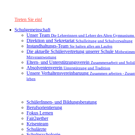
Lernen Sie unsere Schule in mit einer interaktiven Präsentation
kennen!
Treten Sie ein!
Schulgemeinschaft
Unser Team
Die Lehrerinnen und Lehrer des Alten Gymnasiums
Direktion und Sekretariat
Schulleitung und Schulverwaltung
Instandhaltungs-Team
Sie halten alles am Laufen
Die aktuelle Schülervertretung unserer Schule
Mitbestimm
Mitverantwortung
Eltern- und Unterstützungsverein
Zusammenarbeit und Solida
Absolventenverein
Unterstützung und Tradition
Unsere Verhaltensvereinbaruung
Zusammen arbeiten - Zusa
leben
Unterstützungsysteme
SchülerInnen- und Bildungsberatung
Berufsorientierung
Fokus Lernen
Fair2gether
Krisenteam
Schulärzte
Schulpsychologie