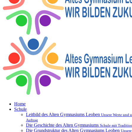
Home
Schule
Leitbild des Alten Gymnasiums Leoben
Unsere Werte und u
Auftrag
Die Geschichte des Alten Gymnasiums
Schule mit Traditio
Die Grundstruktur des Alten Gymnasiums Leoben
Unsere