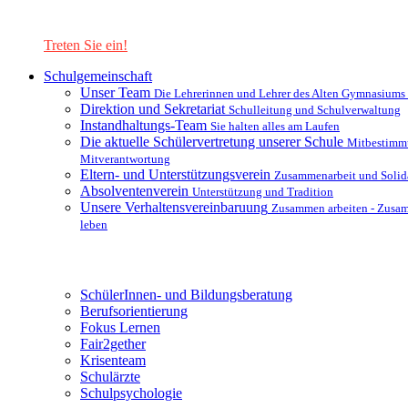
Lernen Sie unsere Schule in mit einer interaktiven Präsentation
kennen!
Treten Sie ein!
Schulgemeinschaft
Unser Team
Die Lehrerinnen und Lehrer des Alten Gymnasiums
Direktion und Sekretariat
Schulleitung und Schulverwaltung
Instandhaltungs-Team
Sie halten alles am Laufen
Die aktuelle Schülervertretung unserer Schule
Mitbestimm
Mitverantwortung
Eltern- und Unterstützungsverein
Zusammenarbeit und Solida
Absolventenverein
Unterstützung und Tradition
Unsere Verhaltensvereinbaruung
Zusammen arbeiten - Zusa
leben
Unterstützungsysteme
SchülerInnen- und Bildungsberatung
Berufsorientierung
Fokus Lernen
Fair2gether
Krisenteam
Schulärzte
Schulpsychologie