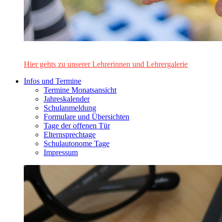
Das Lehrerinnen- und Lehrerteam des Alten Gymnasiums Leo
Hier gehts zu unserer Lehrerinnen und Lehrergalerie
Infos und Termine
Termine Monatsansicht
Jahreskalender
Schulanmeldung
Formulare und Übersichten
Tage der offenen Tür
Elternsprechtage
Schulautonome Tage
Impressum