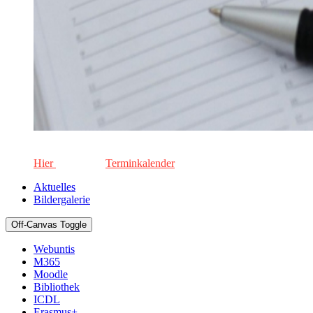
Die aktuellen Termine für unsere Schule. Keinen Termin versä
Hier
geht's zum
Terminkalender
Aktuelles
Bildergalerie
Off-Canvas Toggle
Webuntis
M365
Moodle
Bibliothek
ICDL
Erasmus+