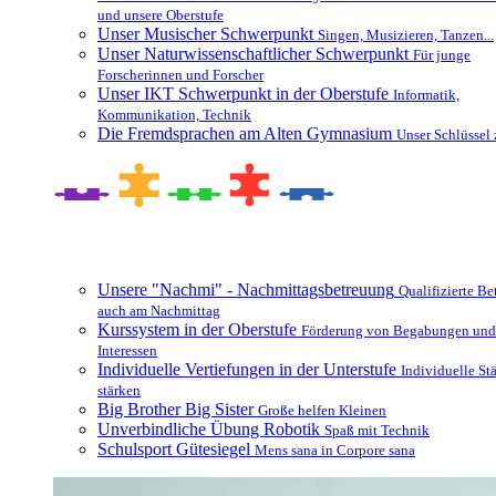
und unsere Oberstufe
Unser Musischer Schwerpunkt
Singen, Musizieren, Tanzen...
Unser Naturwissenschaftlicher Schwerpunkt
Für junge
Forscherinnen und Forscher
Unser IKT Schwerpunkt in der Oberstufe
Informatik,
Kommunikation, Technik
Die Fremdsprachen am Alten Gymnasium
Unser Schlüssel 
Besonderheiten und Zusatzangebote
Unsere "Nachmi" - Nachmittagsbetreuung
Qualifizierte B
auch am Nachmittag
Kurssystem in der Oberstufe
Förderung von Begabungen und
Interessen
Individuelle Vertiefungen in der Unterstufe
Individuelle St
stärken
Big Brother Big Sister
Große helfen Kleinen
Unverbindliche Übung Robotik
Spaß mit Technik
Schulsport Gütesiegel
Mens sana in Corpore sana