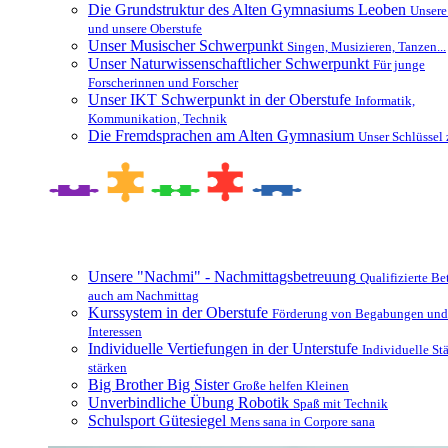
Die Grundstruktur des Alten Gymnasiums Leoben
Unsere
und unsere Oberstufe
Unser Musischer Schwerpunkt
Singen, Musizieren, Tanzen...
Unser Naturwissenschaftlicher Schwerpunkt
Für junge
Forscherinnen und Forscher
Unser IKT Schwerpunkt in der Oberstufe
Informatik,
Kommunikation, Technik
Die Fremdsprachen am Alten Gymnasium
Unser Schlüssel 
Besonderheiten und Zusatzangebote
Unsere "Nachmi" - Nachmittagsbetreuung
Qualifizierte B
auch am Nachmittag
Kurssystem in der Oberstufe
Förderung von Begabungen und
Interessen
Individuelle Vertiefungen in der Unterstufe
Individuelle St
stärken
Big Brother Big Sister
Große helfen Kleinen
Unverbindliche Übung Robotik
Spaß mit Technik
Schulsport Gütesiegel
Mens sana in Corpore sana