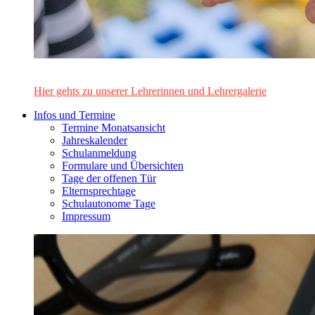
Das Lehrerinnen- und Lehrerteam des Alten Gymnasiums Leo
Hier gehts zu unserer Lehrerinnen und Lehrergalerie
Infos und Termine
Termine Monatsansicht
Jahreskalender
Schulanmeldung
Formulare und Übersichten
Tage der offenen Tür
Elternsprechtage
Schulautonome Tage
Impressum