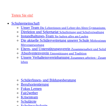
Lernen Sie unsere Schule in mit einer interaktiven Präsentation
kennen!
Treten Sie ein!
Schulgemeinschaft
Unser Team
Die Lehrerinnen und Lehrer des Alten Gymnasiums
Direktion und Sekretariat
Schulleitung und Schulverwaltung
Instandhaltungs-Team
Sie halten alles am Laufen
Die aktuelle Schülervertretung unserer Schule
Mitbestimm
Mitverantwortung
Eltern- und Unterstützungsverein
Zusammenarbeit und Solida
Absolventenverein
Unterstützung und Tradition
Unsere Verhaltensvereinbaruung
Zusammen arbeiten - Zusa
leben
Unterstützungsysteme
SchülerInnen- und Bildungsberatung
Berufsorientierung
Fokus Lernen
Fair2gether
Krisenteam
Schulärzte
Schulpsychologie