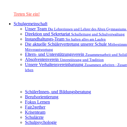
Lernen Sie unsere Schule in mit einer interaktiven Präsentation
kennen!
Treten Sie ein!
Schulgemeinschaft
Unser Team
Die Lehrerinnen und Lehrer des Alten Gymnasiums
Direktion und Sekretariat
Schulleitung und Schulverwaltung
Instandhaltungs-Team
Sie halten alles am Laufen
Die aktuelle Schülervertretung unserer Schule
Mitbestimm
Mitverantwortung
Eltern- und Unterstützungsverein
Zusammenarbeit und Solida
Absolventenverein
Unterstützung und Tradition
Unsere Verhaltensvereinbaruung
Zusammen arbeiten - Zusa
leben
Unterstützungsysteme
SchülerInnen- und Bildungsberatung
Berufsorientierung
Fokus Lernen
Fair2gether
Krisenteam
Schulärzte
Schulpsychologie