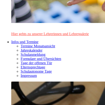
Das Lehrerinnen- und Lehrerteam des Alten Gymnasiums Leo
Hier gehts zu unserer Lehrerinnen und Lehrergalerie
Infos und Termine
Termine Monatsansicht
Jahreskalender
Schulanmeldung
Formulare und Übersichten
Tage der offenen Tür
Elternsprechtage
Schulautonome Tage
Impressum