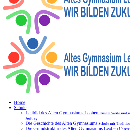
Home
Schule
Leitbild des Alten Gymnasiums Leoben
Unsere Werte und u
Auftrag
Die Geschichte des Alten Gymnasiums
Schule mit Traditio
Die Grundstruktur des Alten Gymnasiums Leoben
Unsere