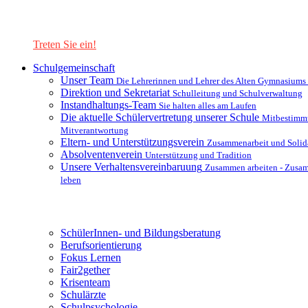
Lernen Sie unsere Schule in mit einer interaktiven Präsentation
kennen!
Treten Sie ein!
Schulgemeinschaft
Unser Team
Die Lehrerinnen und Lehrer des Alten Gymnasiums
Direktion und Sekretariat
Schulleitung und Schulverwaltung
Instandhaltungs-Team
Sie halten alles am Laufen
Die aktuelle Schülervertretung unserer Schule
Mitbestimm
Mitverantwortung
Eltern- und Unterstützungsverein
Zusammenarbeit und Solida
Absolventenverein
Unterstützung und Tradition
Unsere Verhaltensvereinbaruung
Zusammen arbeiten - Zusa
leben
Unterstützungsysteme
SchülerInnen- und Bildungsberatung
Berufsorientierung
Fokus Lernen
Fair2gether
Krisenteam
Schulärzte
Schulpsychologie