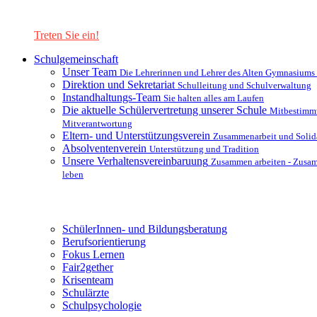
Lernen Sie unsere Schule in mit einer interaktiven Präsentation
kennen!
Treten Sie ein!
Schulgemeinschaft
Unser Team
Die Lehrerinnen und Lehrer des Alten Gymnasiums
Direktion und Sekretariat
Schulleitung und Schulverwaltung
Instandhaltungs-Team
Sie halten alles am Laufen
Die aktuelle Schülervertretung unserer Schule
Mitbestimm
Mitverantwortung
Eltern- und Unterstützungsverein
Zusammenarbeit und Solida
Absolventenverein
Unterstützung und Tradition
Unsere Verhaltensvereinbaruung
Zusammen arbeiten - Zusa
leben
Unterstützungsysteme
SchülerInnen- und Bildungsberatung
Berufsorientierung
Fokus Lernen
Fair2gether
Krisenteam
Schulärzte
Schulpsychologie