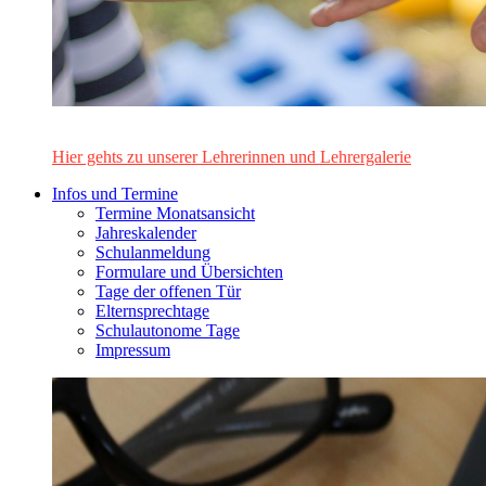
Das Lehrerinnen- und Lehrerteam des Alten Gymnasiums Leo
Hier gehts zu unserer Lehrerinnen und Lehrergalerie
Infos und Termine
Termine Monatsansicht
Jahreskalender
Schulanmeldung
Formulare und Übersichten
Tage der offenen Tür
Elternsprechtage
Schulautonome Tage
Impressum