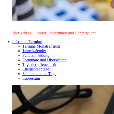
Das Lehrerinnen- und Lehrerteam des Alten Gymnasiums Leo
Hier gehts zu unserer Lehrerinnen und Lehrergalerie
Infos und Termine
Termine Monatsansicht
Jahreskalender
Schulanmeldung
Formulare und Übersichten
Tage der offenen Tür
Elternsprechtage
Schulautonome Tage
Impressum