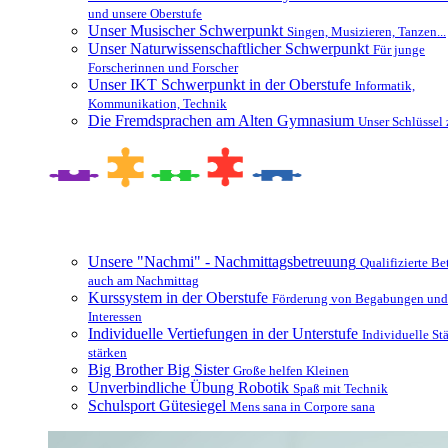
und unsere Oberstufe
Unser Musischer Schwerpunkt
Singen, Musizieren, Tanzen...
Unser Naturwissenschaftlicher Schwerpunkt
Für junge
Forscherinnen und Forscher
Unser IKT Schwerpunkt in der Oberstufe
Informatik,
Kommunikation, Technik
Die Fremdsprachen am Alten Gymnasium
Unser Schlüssel 
Besonderheiten und Zusatzangebote
Unsere "Nachmi" - Nachmittagsbetreuung
Qualifizierte B
auch am Nachmittag
Kurssystem in der Oberstufe
Förderung von Begabungen und
Interessen
Individuelle Vertiefungen in der Unterstufe
Individuelle St
stärken
Big Brother Big Sister
Große helfen Kleinen
Unverbindliche Übung Robotik
Spaß mit Technik
Schulsport Gütesiegel
Mens sana in Corpore sana