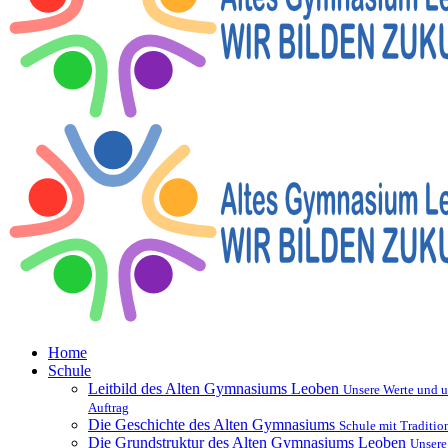
Home
Schule
Leitbild des Alten Gymnasiums Leoben
Unsere Werte und u
Auftrag
Die Geschichte des Alten Gymnasiums
Schule mit Traditio
Die Grundstruktur des Alten Gymnasiums Leoben
Unsere