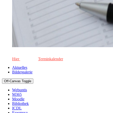
Die aktuellen Termine für unsere Schule. Keinen Termin versä
Hier
geht's zum
Terminkalender
Aktuelles
Bildergalerie
Off-Canvas Toggle
Webuntis
M365
Moodle
Bibliothek
ICDL
Erasmus+