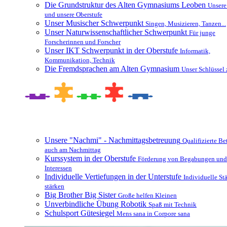
Die Grundstruktur des Alten Gymnasiums Leoben
Unsere
und unsere Oberstufe
Unser Musischer Schwerpunkt
Singen, Musizieren, Tanzen...
Unser Naturwissenschaftlicher Schwerpunkt
Für junge
Forscherinnen und Forscher
Unser IKT Schwerpunkt in der Oberstufe
Informatik,
Kommunikation, Technik
Die Fremdsprachen am Alten Gymnasium
Unser Schlüssel 
Besonderheiten und Zusatzangebote
Unsere "Nachmi" - Nachmittagsbetreuung
Qualifizierte B
auch am Nachmittag
Kurssystem in der Oberstufe
Förderung von Begabungen und
Interessen
Individuelle Vertiefungen in der Unterstufe
Individuelle St
stärken
Big Brother Big Sister
Große helfen Kleinen
Unverbindliche Übung Robotik
Spaß mit Technik
Schulsport Gütesiegel
Mens sana in Corpore sana