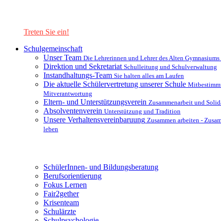
Lernen Sie unsere Schule in mit einer interaktiven Präsentation
kennen!
Treten Sie ein!
Schulgemeinschaft
Unser Team
Die Lehrerinnen und Lehrer des Alten Gymnasiums
Direktion und Sekretariat
Schulleitung und Schulverwaltung
Instandhaltungs-Team
Sie halten alles am Laufen
Die aktuelle Schülervertretung unserer Schule
Mitbestimm
Mitverantwortung
Eltern- und Unterstützungsverein
Zusammenarbeit und Solida
Absolventenverein
Unterstützung und Tradition
Unsere Verhaltensvereinbaruung
Zusammen arbeiten - Zusa
leben
Unterstützungsysteme
SchülerInnen- und Bildungsberatung
Berufsorientierung
Fokus Lernen
Fair2gether
Krisenteam
Schulärzte
Schulpsychologie