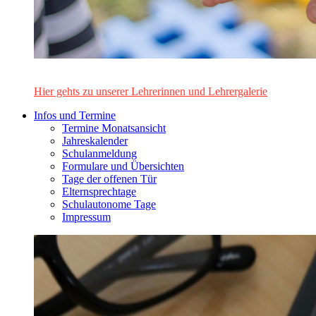
Das Lehrerinnen- und Lehrerteam des Alten Gymnasiums Leo
Hier gehts zu unserer Lehrerinnen und Lehrergalerie
Infos und Termine
Termine Monatsansicht
Jahreskalender
Schulanmeldung
Formulare und Übersichten
Tage der offenen Tür
Elternsprechtage
Schulautonome Tage
Impressum