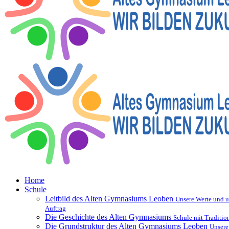
Home
Schule
Leitbild des Alten Gymnasiums Leoben
Unsere Werte und u
Auftrag
Die Geschichte des Alten Gymnasiums
Schule mit Traditio
Die Grundstruktur des Alten Gymnasiums Leoben
Unsere