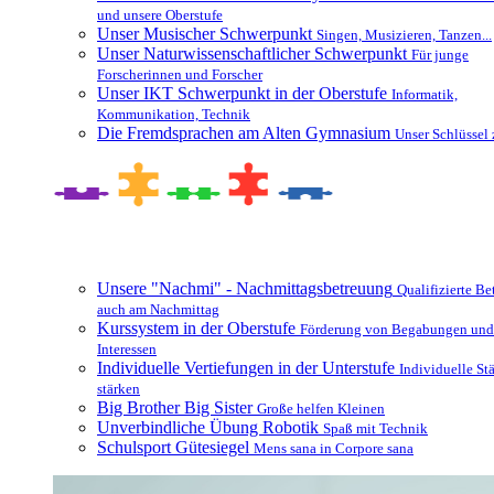
und unsere Oberstufe
Unser Musischer Schwerpunkt
Singen, Musizieren, Tanzen...
Unser Naturwissenschaftlicher Schwerpunkt
Für junge
Forscherinnen und Forscher
Unser IKT Schwerpunkt in der Oberstufe
Informatik,
Kommunikation, Technik
Die Fremdsprachen am Alten Gymnasium
Unser Schlüssel 
Besonderheiten und Zusatzangebote
Unsere "Nachmi" - Nachmittagsbetreuung
Qualifizierte B
auch am Nachmittag
Kurssystem in der Oberstufe
Förderung von Begabungen und
Interessen
Individuelle Vertiefungen in der Unterstufe
Individuelle St
stärken
Big Brother Big Sister
Große helfen Kleinen
Unverbindliche Übung Robotik
Spaß mit Technik
Schulsport Gütesiegel
Mens sana in Corpore sana