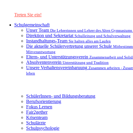
Lernen Sie unsere Schule in mit einer interaktiven Präsentation
kennen!
Treten Sie ein!
Schulgemeinschaft
Unser Team
Die Lehrerinnen und Lehrer des Alten Gymnasiums
Direktion und Sekretariat
Schulleitung und Schulverwaltung
Instandhaltungs-Team
Sie halten alles am Laufen
Die aktuelle Schülervertretung unserer Schule
Mitbestimm
Mitverantwortung
Eltern- und Unterstützungsverein
Zusammenarbeit und Solida
Absolventenverein
Unterstützung und Tradition
Unsere Verhaltensvereinbaruung
Zusammen arbeiten - Zusa
leben
Unterstützungsysteme
SchülerInnen- und Bildungsberatung
Berufsorientierung
Fokus Lernen
Fair2gether
Krisenteam
Schulärzte
Schulpsychologie