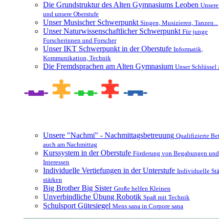
Die Grundstruktur des Alten Gymnasiums Leoben
Unsere
und unsere Oberstufe
Unser Musischer Schwerpunkt
Singen, Musizieren, Tanzen...
Unser Naturwissenschaftlicher Schwerpunkt
Für junge
Forscherinnen und Forscher
Unser IKT Schwerpunkt in der Oberstufe
Informatik,
Kommunikation, Technik
Die Fremdsprachen am Alten Gymnasium
Unser Schlüssel 
Besonderheiten und Zusatzangebote
Unsere "Nachmi" - Nachmittagsbetreuung
Qualifizierte B
auch am Nachmittag
Kurssystem in der Oberstufe
Förderung von Begabungen und
Interessen
Individuelle Vertiefungen in der Unterstufe
Individuelle St
stärken
Big Brother Big Sister
Große helfen Kleinen
Unverbindliche Übung Robotik
Spaß mit Technik
Schulsport Gütesiegel
Mens sana in Corpore sana