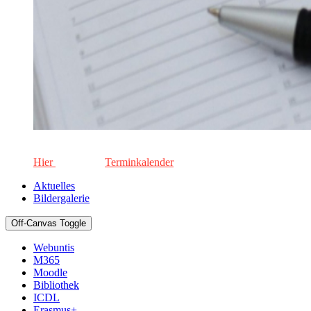
Die aktuellen Termine für unsere Schule. Keinen Termin versä
Hier
geht's zum
Terminkalender
Aktuelles
Bildergalerie
Off-Canvas Toggle
Webuntis
M365
Moodle
Bibliothek
ICDL
Erasmus+