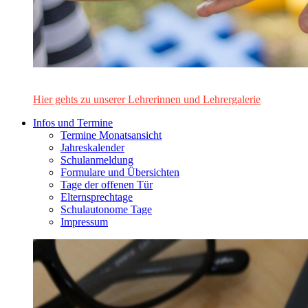
Das Lehrerinnen- und Lehrerteam des Alten Gymnasiums Leo
Hier gehts zu unserer Lehrerinnen und Lehrergalerie
Infos und Termine
Termine Monatsansicht
Jahreskalender
Schulanmeldung
Formulare und Übersichten
Tage der offenen Tür
Elternsprechtage
Schulautonome Tage
Impressum