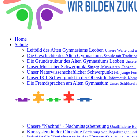
Home
Schule
Leitbild des Alten Gymnasiums Leoben
Unsere Werte und u
Die Geschichte des Alten Gymnasiums
Schule mit Traditio
Die Grundstruktur des Alten Gymnasiums Leoben
Unsere
Unser Musischer Schwerpunkt
Singen, Musizieren, Tanzen...
Unser Naturwissenschaftlicher Schwerpunkt
Für junge For
Unser IKT Schwerpunkt in der Oberstufe
Informatik, Kom
Die Fremdsprachen am Alten Gymnasium
Unser Schlüssel 
Besonderheiten und Zusatzangebote
Unsere "Nachmi" - Nachmittagsbetreuung
Qualifizierte B
Kurssystem in der Oberstufe
Förderung von Begabungen und 