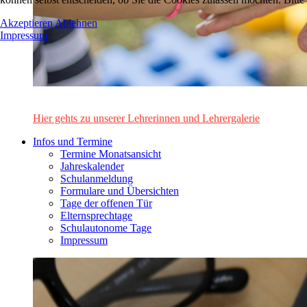
Akzeptieren
Ablehnen
Impressum
Das Lehrerinnen- und Lehrerteam des Alten Gymnasiums Leo
Hier gehts zu unserer Lehrerinnen und Lehrergalerie
Infos und Termine
Termine Monatsansicht
Jahreskalender
Schulanmeldung
Formulare und Übersichten
Tage der offenen Tür
Elternsprechtage
Schulautonome Tage
Impressum