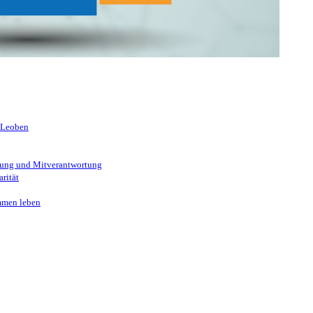
 kennen!
 Leoben
ung und Mitverantwortung
rität
mmen leben