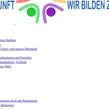
nser Auftrag
n
 Unter- und unsere Oberstufe
scherinnen und Forscher
munikation, Technik
zur Welt!
etreuung auch am Nachmittag
Interessen