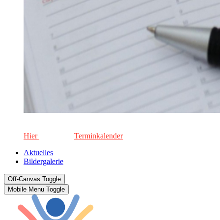
Die aktuellen Termine für unsere Schule. Keinen Termin versä
Hier
geht's zum
Terminkalender
Aktuelles
Bildergalerie
Off-Canvas Toggle
Mobile Menu Toggle