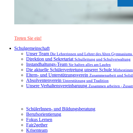
Lernen Sie unsere Schule in mit einer interaktiven Präsentation
Treten Sie ein!
Schulgemeinschaft
Unser Team
Die Lehrerinnen und Lehrer des Alten Gymnasiums
Direktion und Sekretariat
Schulleitung und Schulverwaltung
Instandhaltungs-Team
Sie halten alles am Laufen
Die aktuelle Schülervertretung unserer Schule
Mitbestimm
Eltern- und Unterstützungsverein
Zusammenarbeit und Solida
Absolventenverein
Unterstützung und Tradition
Unsere Verhaltensvereinbaruung
Zusammen arbeiten - Zusa
Unterstützungsysteme
SchülerInnen- und Bildungsberatung
Berufsorientierung
Fokus Lernen
Fair2gether
Krisenteam