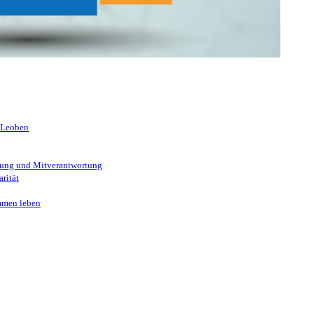
 kennen!
 Leoben
ung und Mitverantwortung
rität
mmen leben