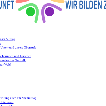
nser Auftrag
n
 Unter- und unsere Oberstufe
scherinnen und Forscher
munikation, Technik
zur Welt!
etreuung auch am Nachmittag
Interessen