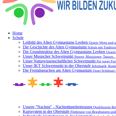
Home
Schule
Leitbild des Alten Gymnasiums Leoben
Unsere Werte und u
Die Geschichte des Alten Gymnasiums
Schule mit Traditio
Die Grundstruktur des Alten Gymnasiums Leoben
Unsere
Unser Musischer Schwerpunkt
Singen, Musizieren, Tanzen...
Unser Naturwissenschaftlicher Schwerpunkt
Für junge For
Unser IKT Schwerpunkt in der Oberstufe
Informatik, Kom
Die Fremdsprachen am Alten Gymnasium
Unser Schlüssel 
Besonderheiten und Zusatzangebote
Unsere "Nachmi" - Nachmittagsbetreuung
Qualifizierte B
Kurssystem in der Oberstufe
Förderung von Begabungen und 