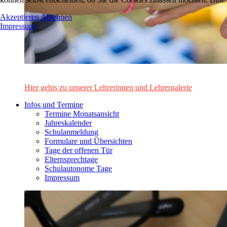
Akzeptieren
Ablehnen
Impressum
Das Lehrerinnen- und Lehrerteam des Alten Gymnasiums Leo
Hier gehts zu unserer Lehrerinnen und Lehrergalerie
Infos und Termine
Termine Monatsansicht
Jahreskalender
Schulanmeldung
Formulare und Übersichten
Tage der offenen Tür
Elternsprechtage
Schulautonome Tage
Impressum