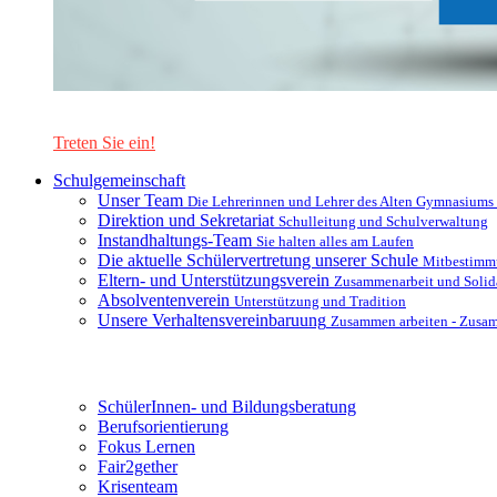
Lernen Sie unsere Schule in mit einer interaktiven Präsentation
Treten Sie ein!
Schulgemeinschaft
Unser Team
Die Lehrerinnen und Lehrer des Alten Gymnasiums
Direktion und Sekretariat
Schulleitung und Schulverwaltung
Instandhaltungs-Team
Sie halten alles am Laufen
Die aktuelle Schülervertretung unserer Schule
Mitbestimm
Eltern- und Unterstützungsverein
Zusammenarbeit und Solida
Absolventenverein
Unterstützung und Tradition
Unsere Verhaltensvereinbaruung
Zusammen arbeiten - Zusa
Unterstützungsysteme
SchülerInnen- und Bildungsberatung
Berufsorientierung
Fokus Lernen
Fair2gether
Krisenteam