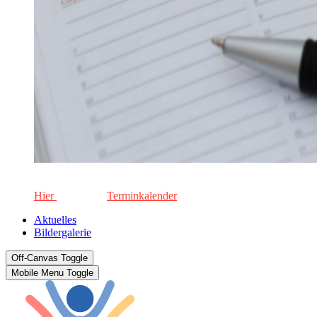
Die aktuellen Termine für unsere Schule. Keinen Termin versä
Hier
geht's zum
Terminkalender
Aktuelles
Bildergalerie
Off-Canvas Toggle
Mobile Menu Toggle