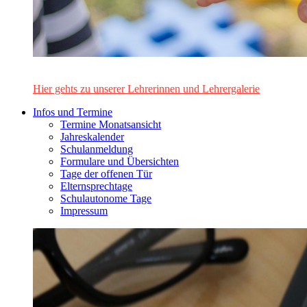
Das Lehrerinnen- und Lehrerteam des Alten Gymnasiums Leo
Hier gehts zu unserer Lehrerinnen und Lehrergalerie
Infos und Termine
Termine Monatsansicht
Jahreskalender
Schulanmeldung
Formulare und Übersichten
Tage der offenen Tür
Elternsprechtage
Schulautonome Tage
Impressum