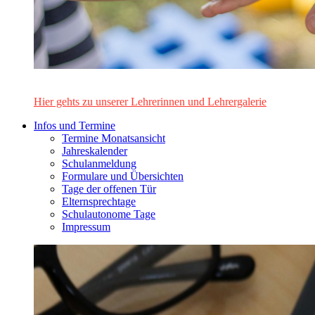
Das Lehrerinnen- und Lehrerteam des Alten Gymnasiums Leo
Hier gehts zu unserer Lehrerinnen und Lehrergalerie
Infos und Termine
Termine Monatsansicht
Jahreskalender
Schulanmeldung
Formulare und Übersichten
Tage der offenen Tür
Elternsprechtage
Schulautonome Tage
Impressum