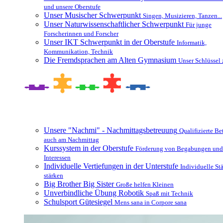
und unsere Oberstufe
Unser Musischer Schwerpunkt
Singen, Musizieren, Tanzen...
Unser Naturwissenschaftlicher Schwerpunkt
Für junge
Forscherinnen und Forscher
Unser IKT Schwerpunkt in der Oberstufe
Informatik,
Kommunikation, Technik
Die Fremdsprachen am Alten Gymnasium
Unser Schlüssel 
Besonderheiten und Zusatzangebote
Unsere "Nachmi" - Nachmittagsbetreuung
Qualifizierte B
auch am Nachmittag
Kurssystem in der Oberstufe
Förderung von Begabungen und
Interessen
Individuelle Vertiefungen in der Unterstufe
Individuelle St
stärken
Big Brother Big Sister
Große helfen Kleinen
Unverbindliche Übung Robotik
Spaß mit Technik
Schulsport Gütesiegel
Mens sana in Corpore sana