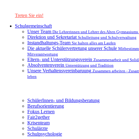
Lernen Sie unsere Schule in mit einer interaktiven Präsentation
kennen!
Treten Sie ein!
Schulgemeinschaft
Unser Team
Die Lehrerinnen und Lehrer des Alten Gymnasiums
Direktion und Sekretariat
Schulleitung und Schulverwaltung
Instandhaltungs-Team
Sie halten alles am Laufen
Die aktuelle Schülervertretung unserer Schule
Mitbestimm
Mitverantwortung
Eltern- und Unterstützungsverein
Zusammenarbeit und Solida
Absolventenverein
Unterstützung und Tradition
Unsere Verhaltensvereinbaruung
Zusammen arbeiten - Zusa
leben
Unterstützungsysteme
SchülerInnen- und Bildungsberatung
Berufsorientierung
Fokus Lernen
Fair2gether
Krisenteam
Schulärzte
Schulpsychologie