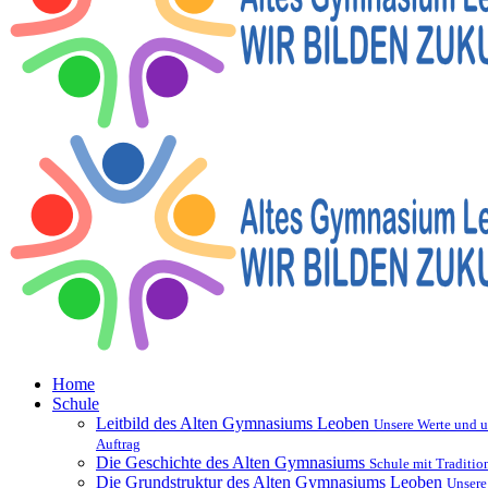
Home
Schule
Leitbild des Alten Gymnasiums Leoben
Unsere Werte und u
Auftrag
Die Geschichte des Alten Gymnasiums
Schule mit Traditio
Die Grundstruktur des Alten Gymnasiums Leoben
Unsere