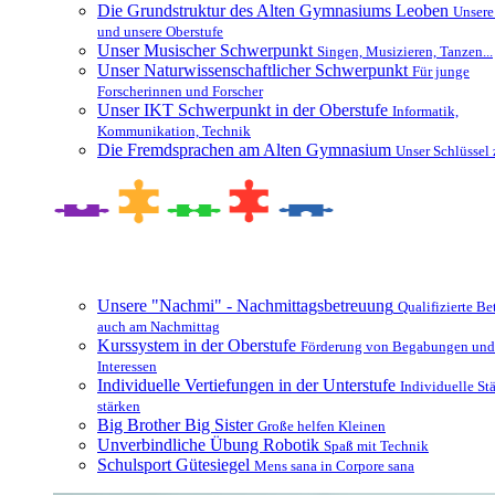
Die Grundstruktur des Alten Gymnasiums Leoben
Unsere
und unsere Oberstufe
Unser Musischer Schwerpunkt
Singen, Musizieren, Tanzen...
Unser Naturwissenschaftlicher Schwerpunkt
Für junge
Forscherinnen und Forscher
Unser IKT Schwerpunkt in der Oberstufe
Informatik,
Kommunikation, Technik
Die Fremdsprachen am Alten Gymnasium
Unser Schlüssel 
Besonderheiten und Zusatzangebote
Unsere "Nachmi" - Nachmittagsbetreuung
Qualifizierte B
auch am Nachmittag
Kurssystem in der Oberstufe
Förderung von Begabungen und
Interessen
Individuelle Vertiefungen in der Unterstufe
Individuelle St
stärken
Big Brother Big Sister
Große helfen Kleinen
Unverbindliche Übung Robotik
Spaß mit Technik
Schulsport Gütesiegel
Mens sana in Corpore sana