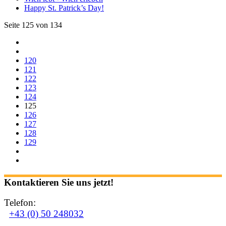
Happy St. Patrick’s Day!
Seite 125 von 134
120
121
122
123
124
125
126
127
128
129
Kontaktieren Sie uns jetzt!
Telefon:
+43 (0) 50 248032