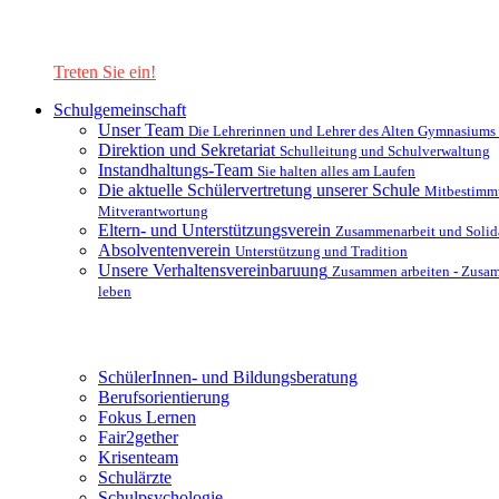
Lernen Sie unsere Schule in mit einer interaktiven Präsentation
kennen!
Treten Sie ein!
Schulgemeinschaft
Unser Team
Die Lehrerinnen und Lehrer des Alten Gymnasiums
Direktion und Sekretariat
Schulleitung und Schulverwaltung
Instandhaltungs-Team
Sie halten alles am Laufen
Die aktuelle Schülervertretung unserer Schule
Mitbestimm
Mitverantwortung
Eltern- und Unterstützungsverein
Zusammenarbeit und Solida
Absolventenverein
Unterstützung und Tradition
Unsere Verhaltensvereinbaruung
Zusammen arbeiten - Zusa
leben
Unterstützungsysteme
SchülerInnen- und Bildungsberatung
Berufsorientierung
Fokus Lernen
Fair2gether
Krisenteam
Schulärzte
Schulpsychologie