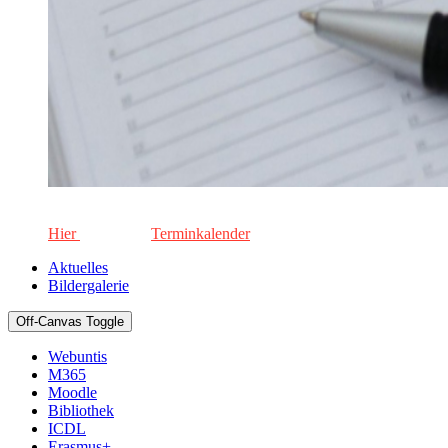
Die aktuellen Termine für unsere Schule. Keinen Termin versä
Hier
geht's zum
Terminkalender
Aktuelles
Bildergalerie
Off-Canvas Toggle
Webuntis
M365
Moodle
Bibliothek
ICDL
Erasmus+