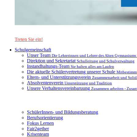
Lernen Sie unsere Schule in mit einer interaktiven Präsentation
Treten Sie ein!
Schulgemeinschaft
Unser Team
Die Lehrerinnen und Lehrer des Alten Gymnasiums
Direktion und Sekretariat
Schulleitung und Schulverwaltung
Instandhaltungs-Team
Sie halten alles am Laufen
Die aktuelle Schülervertretung unserer Schule
Mitbestimm
Eltern- und Unterstützungsverein
Zusammenarbeit und Solida
Absolventenverein
Unterstützung und Tradition
Unsere Verhaltensvereinbaruung
Zusammen arbeiten - Zusa
Unterstützungsysteme
SchülerInnen- und Bildungsberatung
Berufsorientierung
Fokus Lernen
Fair2gether
Krisenteam