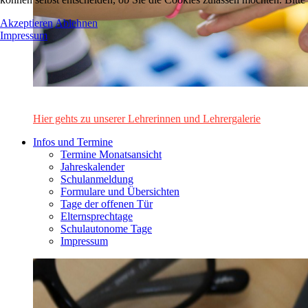
Akzeptieren
Ablehnen
Impressum
Das Lehrerinnen- und Lehrerteam des Alten Gymnasiums Leo
Hier gehts zu unserer Lehrerinnen und Lehrergalerie
Infos und Termine
Termine Monatsansicht
Jahreskalender
Schulanmeldung
Formulare und Übersichten
Tage der offenen Tür
Elternsprechtage
Schulautonome Tage
Impressum