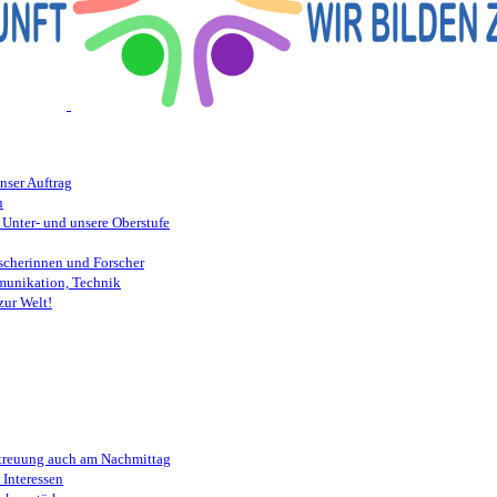
nser Auftrag
n
 Unter- und unsere Oberstufe
scherinnen und Forscher
munikation, Technik
zur Welt!
etreuung auch am Nachmittag
Interessen