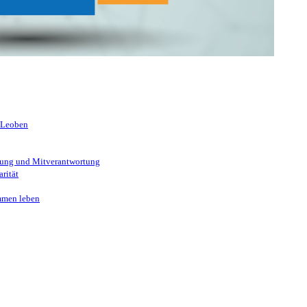
 kennen!
 Leoben
ung und Mitverantwortung
rität
mmen leben