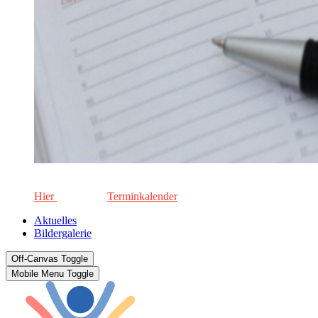
Die aktuellen Termine für unsere Schule. Keinen Termin versä
Hier
geht's zum
Terminkalender
Aktuelles
Bildergalerie
Off-Canvas Toggle
Mobile Menu Toggle