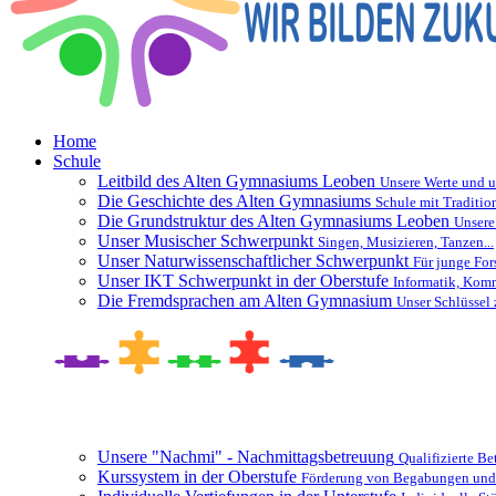
Home
Schule
Leitbild des Alten Gymnasiums Leoben
Unsere Werte und u
Die Geschichte des Alten Gymnasiums
Schule mit Traditio
Die Grundstruktur des Alten Gymnasiums Leoben
Unsere
Unser Musischer Schwerpunkt
Singen, Musizieren, Tanzen...
Unser Naturwissenschaftlicher Schwerpunkt
Für junge For
Unser IKT Schwerpunkt in der Oberstufe
Informatik, Kom
Die Fremdsprachen am Alten Gymnasium
Unser Schlüssel 
Besonderheiten und Zusatzangebote
Unsere "Nachmi" - Nachmittagsbetreuung
Qualifizierte B
Kurssystem in der Oberstufe
Förderung von Begabungen und 