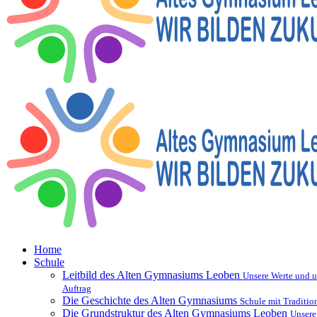
Home
Schule
Leitbild des Alten Gymnasiums Leoben
Unsere Werte und u
Auftrag
Die Geschichte des Alten Gymnasiums
Schule mit Traditio
Die Grundstruktur des Alten Gymnasiums Leoben
Unsere