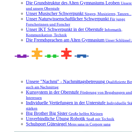
Die Grundstruktur des Alten Gymnasiums Leoben
Unsere
und unsere Oberstufe
Unser Musischer Schwerpunkt
Singen, Musizieren, Tanzen...
Unser Naturwissenschaftlicher Schwerpunkt
Für junge
Forscherinnen und Forscher
Unser IKT Schwerpunkt in der Oberstufe
Informatik,
Kommunikation, Technik
Die Fremdsprachen am Alten Gymnasium
Unser Schlüssel 
Besonderheiten und Zusatzangebote
Unsere "Nachmi" - Nachmittagsbetreuung
Qualifizierte B
auch am Nachmittag
Kurssystem in der Oberstufe
Förderung von Begabungen und
Interessen
Individuelle Vertiefungen in der Unterstufe
Individuelle St
stärken
Big Brother Big Sister
Große helfen Kleinen
Unverbindliche Übung Robotik
Spaß mit Technik
Schulsport Gütesiegel
Mens sana in Corpore sana