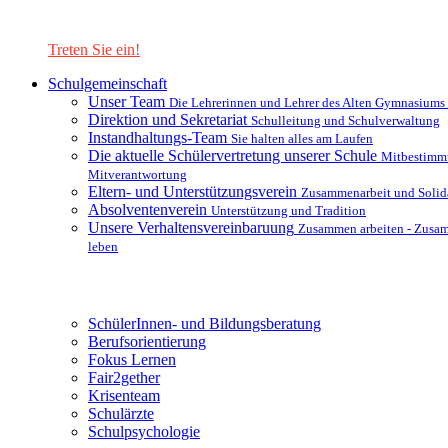
Lernen Sie unsere Schule in mit einer interaktiven Präsentation
kennen!
Treten Sie ein!
Schulgemeinschaft
Unser Team
Die Lehrerinnen und Lehrer des Alten Gymnasiums
Direktion und Sekretariat
Schulleitung und Schulverwaltung
Instandhaltungs-Team
Sie halten alles am Laufen
Die aktuelle Schülervertretung unserer Schule
Mitbestimm
Mitverantwortung
Eltern- und Unterstützungsverein
Zusammenarbeit und Solida
Absolventenverein
Unterstützung und Tradition
Unsere Verhaltensvereinbaruung
Zusammen arbeiten - Zusa
leben
Unterstützungsysteme
SchülerInnen- und Bildungsberatung
Berufsorientierung
Fokus Lernen
Fair2gether
Krisenteam
Schulärzte
Schulpsychologie