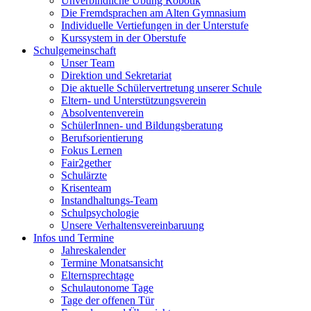
Unverbindliche Übung Robotik
Die Fremdsprachen am Alten Gymnasium
Individuelle Vertiefungen in der Unterstufe
Kurssystem in der Oberstufe
Schulgemeinschaft
Unser Team
Direktion und Sekretariat
Die aktuelle Schülervertretung unserer Schule
Eltern- und Unterstützungsverein
Absolventenverein
SchülerInnen- und Bildungsberatung
Berufsorientierung
Fokus Lernen
Fair2gether
Schulärzte
Krisenteam
Instandhaltungs-Team
Schulpsychologie
Unsere Verhaltensvereinbaruung
Infos und Termine
Jahreskalender
Termine Monatsansicht
Elternsprechtage
Schulautonome Tage
Tage der offenen Tür