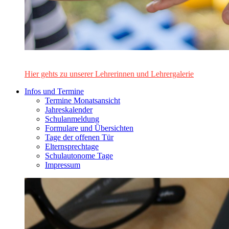
Das Lehrerinnen- und Lehrerteam des Alten Gymnasiums Leo
Hier gehts zu unserer Lehrerinnen und Lehrergalerie
Infos und Termine
Termine Monatsansicht
Jahreskalender
Schulanmeldung
Formulare und Übersichten
Tage der offenen Tür
Elternsprechtage
Schulautonome Tage
Impressum