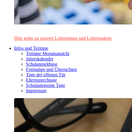
Das Lehrerinnen- und Lehrerteam des Alten Gymnasiums Leo
Hier gehts zu unserer Lehrerinnen und Lehrergalerie
Infos und Termine
Termine Monatsansicht
Jahreskalender
Schulanmeldung
Formulare und Übersichten
Tage der offenen Tür
Elternsprechtage
Schulautonome Tage
Impressum