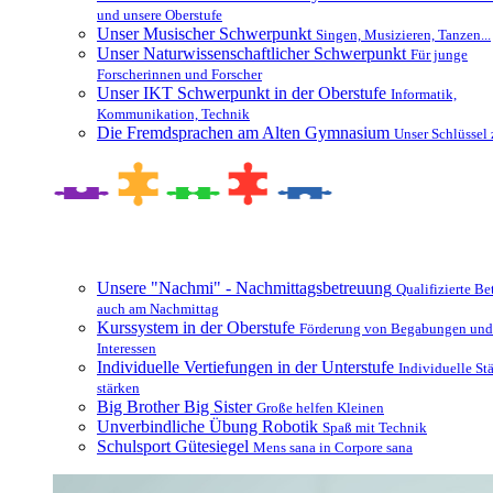
und unsere Oberstufe
Unser Musischer Schwerpunkt
Singen, Musizieren, Tanzen...
Unser Naturwissenschaftlicher Schwerpunkt
Für junge
Forscherinnen und Forscher
Unser IKT Schwerpunkt in der Oberstufe
Informatik,
Kommunikation, Technik
Die Fremdsprachen am Alten Gymnasium
Unser Schlüssel 
Besonderheiten und Zusatzangebote
Unsere "Nachmi" - Nachmittagsbetreuung
Qualifizierte B
auch am Nachmittag
Kurssystem in der Oberstufe
Förderung von Begabungen und
Interessen
Individuelle Vertiefungen in der Unterstufe
Individuelle St
stärken
Big Brother Big Sister
Große helfen Kleinen
Unverbindliche Übung Robotik
Spaß mit Technik
Schulsport Gütesiegel
Mens sana in Corpore sana