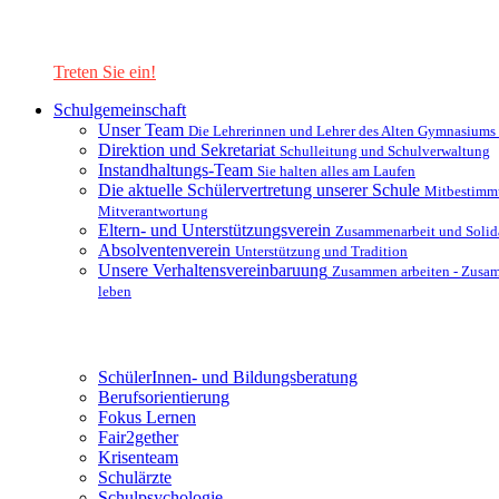
Lernen Sie unsere Schule in mit einer interaktiven Präsentation
kennen!
Treten Sie ein!
Schulgemeinschaft
Unser Team
Die Lehrerinnen und Lehrer des Alten Gymnasiums
Direktion und Sekretariat
Schulleitung und Schulverwaltung
Instandhaltungs-Team
Sie halten alles am Laufen
Die aktuelle Schülervertretung unserer Schule
Mitbestimm
Mitverantwortung
Eltern- und Unterstützungsverein
Zusammenarbeit und Solida
Absolventenverein
Unterstützung und Tradition
Unsere Verhaltensvereinbaruung
Zusammen arbeiten - Zusa
leben
Unterstützungsysteme
SchülerInnen- und Bildungsberatung
Berufsorientierung
Fokus Lernen
Fair2gether
Krisenteam
Schulärzte
Schulpsychologie