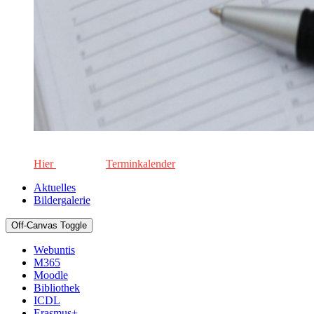
Die aktuellen Termine für unsere Schule. Keinen Termin versä
Hier
geht's zum
Terminkalender
Aktuelles
Bildergalerie
Off-Canvas Toggle
Webuntis
M365
Moodle
Bibliothek
ICDL
Erasmus+