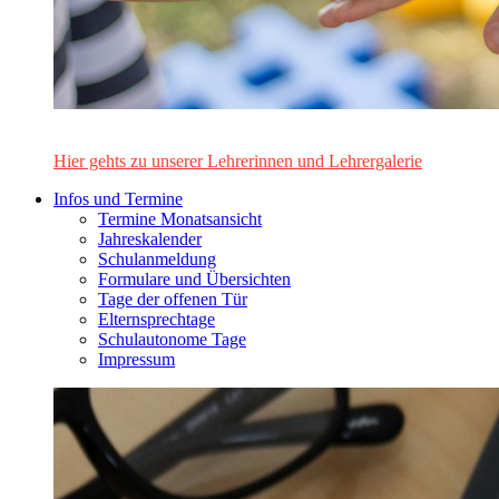
Das Lehrerinnen- und Lehrerteam des Alten Gymnasiums Leo
Hier gehts zu unserer Lehrerinnen und Lehrergalerie
Infos und Termine
Termine Monatsansicht
Jahreskalender
Schulanmeldung
Formulare und Übersichten
Tage der offenen Tür
Elternsprechtage
Schulautonome Tage
Impressum