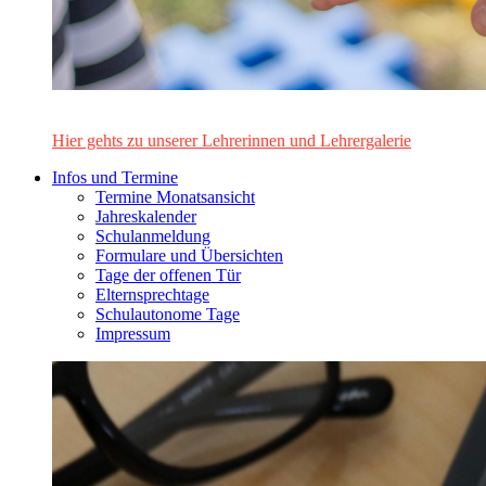
Das Lehrerinnen- und Lehrerteam des Alten Gymnasiums Leo
Hier gehts zu unserer Lehrerinnen und Lehrergalerie
Infos und Termine
Termine Monatsansicht
Jahreskalender
Schulanmeldung
Formulare und Übersichten
Tage der offenen Tür
Elternsprechtage
Schulautonome Tage
Impressum