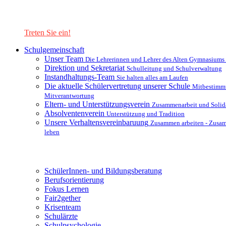
Lernen Sie unsere Schule in mit einer interaktiven Präsentation
kennen!
Treten Sie ein!
Schulgemeinschaft
Unser Team
Die Lehrerinnen und Lehrer des Alten Gymnasiums
Direktion und Sekretariat
Schulleitung und Schulverwaltung
Instandhaltungs-Team
Sie halten alles am Laufen
Die aktuelle Schülervertretung unserer Schule
Mitbestimm
Mitverantwortung
Eltern- und Unterstützungsverein
Zusammenarbeit und Solida
Absolventenverein
Unterstützung und Tradition
Unsere Verhaltensvereinbaruung
Zusammen arbeiten - Zusa
leben
Unterstützungsysteme
SchülerInnen- und Bildungsberatung
Berufsorientierung
Fokus Lernen
Fair2gether
Krisenteam
Schulärzte
Schulpsychologie