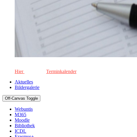
Die aktuellen Termine für unsere Schule. Keinen Termin versä
Hier
geht's zum
Terminkalender
Aktuelles
Bildergalerie
Off-Canvas Toggle
Webuntis
M365
Moodle
Bibliothek
ICDL
Erasmus+