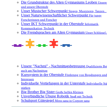
Die Grundstruktur des Alten Gymnasiums Leoben
Unsere
und unsere Oberstufe
Unser Musischer Schwerpunkt
Singen, Musizieren, Tanzen...
Unser Naturwissenschaftlicher Schwerpunkt
Für junge
Forscherinnen und Forscher
Unser IKT Schwerpunkt in der Oberstufe
Informatik,
Kommunikation, Technik
Die Fremdsprachen am Alten Gymnasium
Unser Schlüssel 
Besonderheiten und Zusatzangebote
Unsere "Nachmi" - Nachmittagsbetreuung
Qualifizierte B
auch am Nachmittag
Kurssystem in der Oberstufe
Förderung von Begabungen und
Interessen
Individuelle Vertiefungen in der Unterstufe
Individuelle St
stärken
Big Brother Big Sister
Große helfen Kleinen
Unverbindliche Übung Robotik
Spaß mit Technik
Schulsport Gütesiegel
Mens sana in Corpore sana