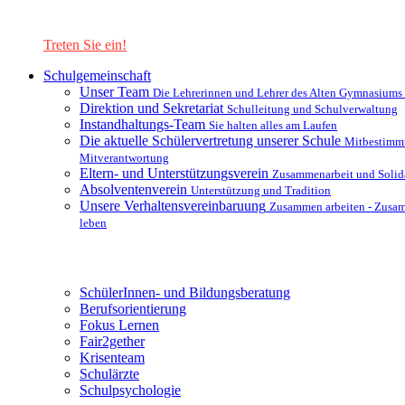
Lernen Sie unsere Schule in mit einer interaktiven Präsentation
kennen!
Treten Sie ein!
Schulgemeinschaft
Unser Team
Die Lehrerinnen und Lehrer des Alten Gymnasiums
Direktion und Sekretariat
Schulleitung und Schulverwaltung
Instandhaltungs-Team
Sie halten alles am Laufen
Die aktuelle Schülervertretung unserer Schule
Mitbestimm
Mitverantwortung
Eltern- und Unterstützungsverein
Zusammenarbeit und Solida
Absolventenverein
Unterstützung und Tradition
Unsere Verhaltensvereinbaruung
Zusammen arbeiten - Zusa
leben
Unterstützungsysteme
SchülerInnen- und Bildungsberatung
Berufsorientierung
Fokus Lernen
Fair2gether
Krisenteam
Schulärzte
Schulpsychologie