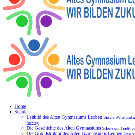
Home
Schule
Leitbild des Alten Gymnasiums Leoben
Unsere Werte und u
Auftrag
Die Geschichte des Alten Gymnasiums
Schule mit Traditio
Die Grundstruktur des Alten Gymnasiums Leoben
Unsere