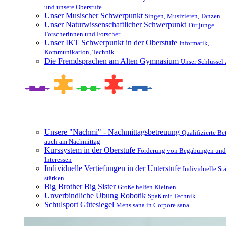
und unsere Oberstufe
Unser Musischer Schwerpunkt
Singen, Musizieren, Tanzen...
Unser Naturwissenschaftlicher Schwerpunkt
Für junge
Forscherinnen und Forscher
Unser IKT Schwerpunkt in der Oberstufe
Informatik,
Kommunikation, Technik
Die Fremdsprachen am Alten Gymnasium
Unser Schlüssel 
Besonderheiten und Zusatzangebote
Unsere "Nachmi" - Nachmittagsbetreuung
Qualifizierte B
auch am Nachmittag
Kurssystem in der Oberstufe
Förderung von Begabungen und
Interessen
Individuelle Vertiefungen in der Unterstufe
Individuelle St
stärken
Big Brother Big Sister
Große helfen Kleinen
Unverbindliche Übung Robotik
Spaß mit Technik
Schulsport Gütesiegel
Mens sana in Corpore sana