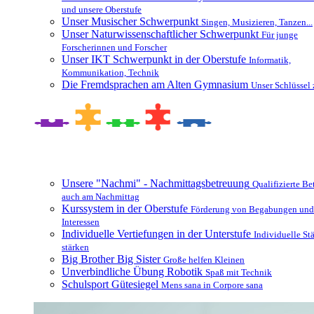
und unsere Oberstufe
Unser Musischer Schwerpunkt
Singen, Musizieren, Tanzen...
Unser Naturwissenschaftlicher Schwerpunkt
Für junge
Forscherinnen und Forscher
Unser IKT Schwerpunkt in der Oberstufe
Informatik,
Kommunikation, Technik
Die Fremdsprachen am Alten Gymnasium
Unser Schlüssel 
Besonderheiten und Zusatzangebote
Unsere "Nachmi" - Nachmittagsbetreuung
Qualifizierte B
auch am Nachmittag
Kurssystem in der Oberstufe
Förderung von Begabungen und
Interessen
Individuelle Vertiefungen in der Unterstufe
Individuelle St
stärken
Big Brother Big Sister
Große helfen Kleinen
Unverbindliche Übung Robotik
Spaß mit Technik
Schulsport Gütesiegel
Mens sana in Corpore sana