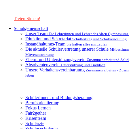
Lernen Sie unsere Schule in mit einer interaktiven Präsentation
kennen!
Treten Sie ein!
Schulgemeinschaft
Unser Team
Die Lehrerinnen und Lehrer des Alten Gymnasiums
Direktion und Sekretariat
Schulleitung und Schulverwaltung
Instandhaltungs-Team
Sie halten alles am Laufen
Die aktuelle Schülervertretung unserer Schule
Mitbestimm
Mitverantwortung
Eltern- und Unterstützungsverein
Zusammenarbeit und Solida
Absolventenverein
Unterstützung und Tradition
Unsere Verhaltensvereinbaruung
Zusammen arbeiten - Zusa
leben
Unterstützungsysteme
SchülerInnen- und Bildungsberatung
Berufsorientierung
Fokus Lernen
Fair2gether
Krisenteam
Schulärzte
Schulpsychologie