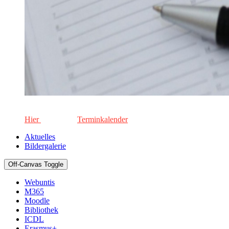
Die aktuellen Termine für unsere Schule. Keinen Termin versä
Hier
geht's zum
Terminkalender
Aktuelles
Bildergalerie
Off-Canvas Toggle
Webuntis
M365
Moodle
Bibliothek
ICDL
Erasmus+