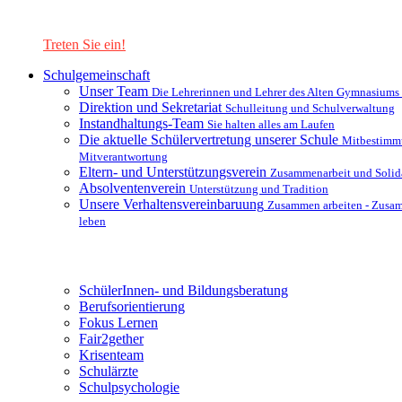
Lernen Sie unsere Schule in mit einer interaktiven Präsentation
kennen!
Treten Sie ein!
Schulgemeinschaft
Unser Team
Die Lehrerinnen und Lehrer des Alten Gymnasiums
Direktion und Sekretariat
Schulleitung und Schulverwaltung
Instandhaltungs-Team
Sie halten alles am Laufen
Die aktuelle Schülervertretung unserer Schule
Mitbestimm
Mitverantwortung
Eltern- und Unterstützungsverein
Zusammenarbeit und Solida
Absolventenverein
Unterstützung und Tradition
Unsere Verhaltensvereinbaruung
Zusammen arbeiten - Zusa
leben
Unterstützungsysteme
SchülerInnen- und Bildungsberatung
Berufsorientierung
Fokus Lernen
Fair2gether
Krisenteam
Schulärzte
Schulpsychologie