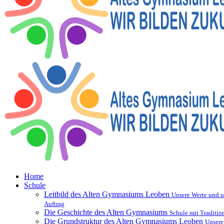
Home
Schule
Leitbild des Alten Gymnasiums Leoben
Unsere Werte und u
Auftrag
Die Geschichte des Alten Gymnasiums
Schule mit Traditio
Die Grundstruktur des Alten Gymnasiums Leoben
Unsere