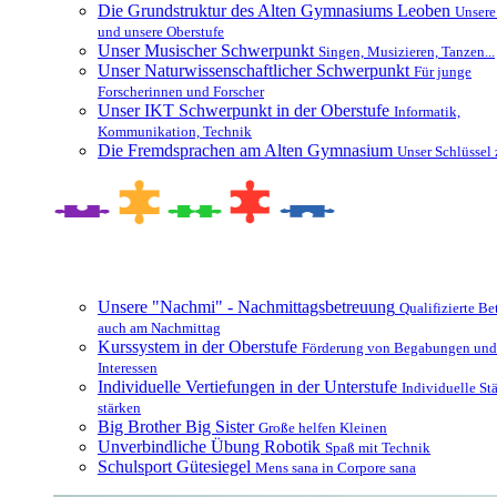
Die Grundstruktur des Alten Gymnasiums Leoben
Unsere
und unsere Oberstufe
Unser Musischer Schwerpunkt
Singen, Musizieren, Tanzen...
Unser Naturwissenschaftlicher Schwerpunkt
Für junge
Forscherinnen und Forscher
Unser IKT Schwerpunkt in der Oberstufe
Informatik,
Kommunikation, Technik
Die Fremdsprachen am Alten Gymnasium
Unser Schlüssel 
Besonderheiten und Zusatzangebote
Unsere "Nachmi" - Nachmittagsbetreuung
Qualifizierte B
auch am Nachmittag
Kurssystem in der Oberstufe
Förderung von Begabungen und
Interessen
Individuelle Vertiefungen in der Unterstufe
Individuelle St
stärken
Big Brother Big Sister
Große helfen Kleinen
Unverbindliche Übung Robotik
Spaß mit Technik
Schulsport Gütesiegel
Mens sana in Corpore sana