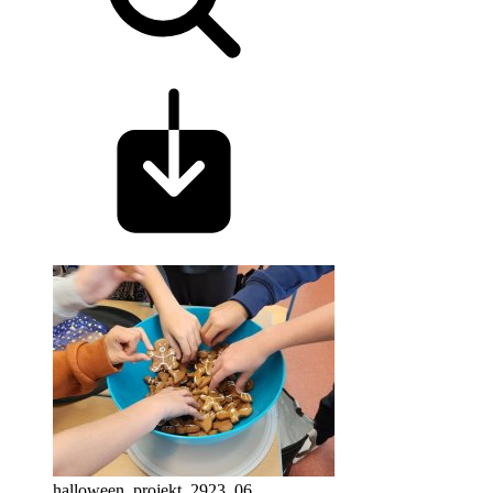
halloween_projekt_2923_06