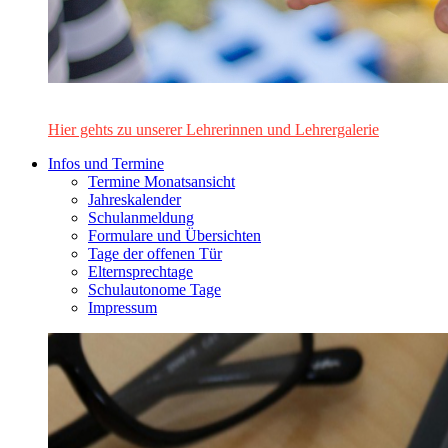
Das Lehrerinnen- und Lehrerteam des Alten Gymnasiums Leo
Hier gehts zu unserer Lehrerinnen und Lehrergalerie
Infos und Termine
Termine Monatsansicht
Jahreskalender
Schulanmeldung
Formulare und Übersichten
Tage der offenen Tür
Elternsprechtage
Schulautonome Tage
Impressum