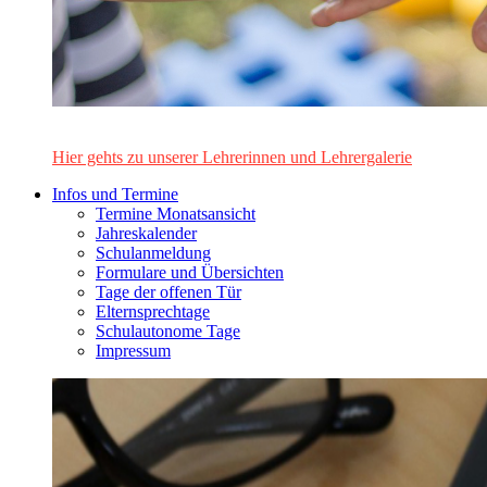
Das Lehrerinnen- und Lehrerteam des Alten Gymnasiums Leo
Hier gehts zu unserer Lehrerinnen und Lehrergalerie
Infos und Termine
Termine Monatsansicht
Jahreskalender
Schulanmeldung
Formulare und Übersichten
Tage der offenen Tür
Elternsprechtage
Schulautonome Tage
Impressum