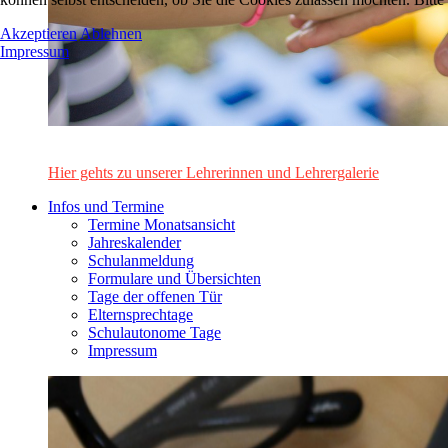
Akzeptieren
Ablehnen
Impressum
Das Lehrerinnen- und Lehrerteam des Alten Gymnasiums Leo
Hier gehts zu unserer Lehrerinnen und Lehrergalerie
Infos und Termine
Termine Monatsansicht
Jahreskalender
Schulanmeldung
Formulare und Übersichten
Tage der offenen Tür
Elternsprechtage
Schulautonome Tage
Impressum