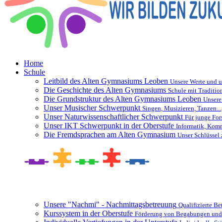
Home
Schule
Leitbild des Alten Gymnasiums Leoben
Unsere Werte und u
Die Geschichte des Alten Gymnasiums
Schule mit Traditio
Die Grundstruktur des Alten Gymnasiums Leoben
Unsere
Unser Musischer Schwerpunkt
Singen, Musizieren, Tanzen...
Unser Naturwissenschaftlicher Schwerpunkt
Für junge For
Unser IKT Schwerpunkt in der Oberstufe
Informatik, Kom
Die Fremdsprachen am Alten Gymnasium
Unser Schlüssel 
Besonderheiten und Zusatzangebote
Unsere "Nachmi" - Nachmittagsbetreuung
Qualifizierte B
Kurssystem in der Oberstufe
Förderung von Begabungen und 