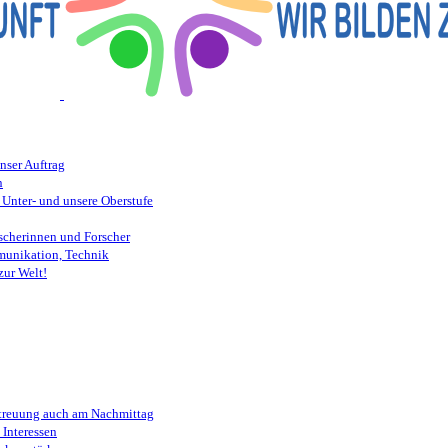
nser Auftrag
n
 Unter- und unsere Oberstufe
scherinnen und Forscher
munikation, Technik
zur Welt!
etreuung auch am Nachmittag
Interessen