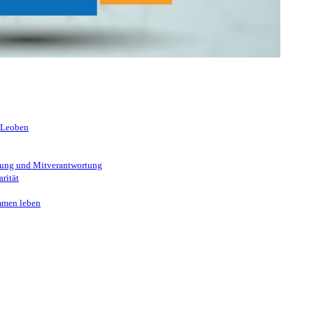
 kennen!
 Leoben
ung und Mitverantwortung
rität
mmen leben