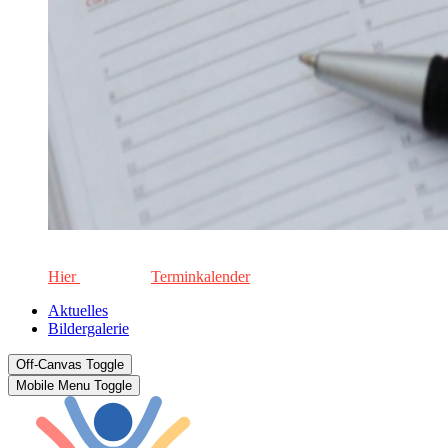
Die aktuellen Termine für unsere Schule. Keinen Termin versä
Hier
geht's zum
Terminkalender
Aktuelles
Bildergalerie
Off-Canvas Toggle
Mobile Menu Toggle