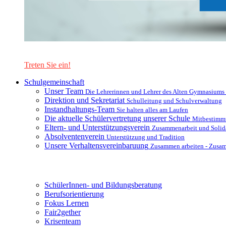
Lernen Sie unsere Schule in mit einer interaktiven Präsentation
Treten Sie ein!
Schulgemeinschaft
Unser Team
Die Lehrerinnen und Lehrer des Alten Gymnasiums
Direktion und Sekretariat
Schulleitung und Schulverwaltung
Instandhaltungs-Team
Sie halten alles am Laufen
Die aktuelle Schülervertretung unserer Schule
Mitbestimm
Eltern- und Unterstützungsverein
Zusammenarbeit und Solida
Absolventenverein
Unterstützung und Tradition
Unsere Verhaltensvereinbaruung
Zusammen arbeiten - Zusa
Unterstützungsysteme
SchülerInnen- und Bildungsberatung
Berufsorientierung
Fokus Lernen
Fair2gether
Krisenteam